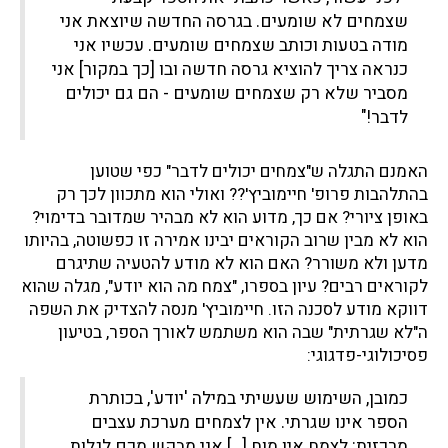
שצמחים לא שומעים. בגרסה החדשה שיוצאת אני
מודה בטעות וכותב שצמחים שומעים. עכשיו אני
כנראה צריך להוציא גרסה חדשה ובו [כך במקור] אני
מסביר שלא רק שצמחים שומעים - הם גם יכולים
לדבר!"
האמנם התגלה ש"צמחים יכולים לדבר" כפי שטוען
בהתלהבות פרופ' חיימוביץ'?? ואולי הוא מתכוון לכך רק
באופן ציורי? אם כך, מדוע הוא לא מבהיר שמדובר בדימוי?
הוא לא מבין שרוב הקוראים יבינו אמירה זו כפשוטה, בהיותו
מדען ולא משורר? האם הוא לא מודע להטעיה שתיגרם
לקוראים רבים? עיון בספרו, "צמח מה הוא יודע", מגלה שהוא
דווקא מודע לסכנה הזו. חיימוביץ' מנסה להצדיק את השפה
ה"לא שגרתית" שבה הוא משתמש לאורך הספר, בטיעון
פסיכולוגי-פדגוגי:
כמובן, השימוש שעשיתי במילה 'יודע', בכותרת
הספר אינו שגרתי. אין לצמחים מערכת עצבים
מרכזית: לצמח אין מוח […] אני מבקש מכם לגלות