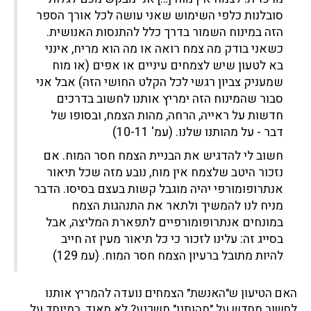
סובלנות כלפי השימוש שאני עושה לכל אורך הספר
הזה במינוח השמור בדרך כלל להתנסות האנושית.
כשאני בודק מה צמח רואה או מה הוא מריח, אינני
בא לטעון שיש לצמחים עיניים או אפים (או מוח
שמעניק צביון רגשי לכל הקלט החושי הזה) אבל אני
סבור שהמינוח הזה ימריץ אותנו לחשוב בדרכים
חדשות על ראייה, הרחה, מהות הצמח, ובסופו של
דבר - על מהותנו שלנו. (עמ' 10-11)
חשוב לי להדגיש את הבניית הצמח חסר המוח. אם
נזכור היטב שלצמח אין מוח, נובע מזה שכל תיאור
אנתרופומורפי יהיה מוגבל קשות בעצם בסיסו. הדבר
מניח לנו להמשיך ולתאר את התנהגות הצמח
במונחים אנתרופומורפיים לתפארת המליצה, אבל
בסייג זה: עלינו לזכור כי כל תיאור מעין זה חייב
להיות מתובל ברעיון הצמח חסר המוח. (עמ 129)
האם הטיעון ש"האנשת" הצמחים נועדה להמריץ אותנו
לחשוב מחדש על "מהותנו" משכנע? לא מאוד, במיוחד על