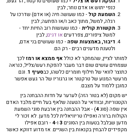
הפקת רעש או צליל -
כמו שעושים טרקטור, הר געש,
כנפי יתוש או אדם נוחר; לבין
השמעת קול
- כמו שעושה חיה (או אדם) שדרכו על
רגלה, למשל, מתוך כאב ו/או הפתעה; לבין
תקשורת קולית
- כמו שעושות רוב החיות יחד -
למשל ציפורים, צפרדעים
או דגים
; לבין
דיבור, באמצעות שפה
- כמו שעושים בני אדם,
ולטענת מדענים רבים - רק הם.
למותר לציין, שהמחקר לא כולל
אף ממצא או רמז
לכך
שצמחים עושים שום דבר מעבר להפקת רעש/צליל, כנראה
כתוצר לוואי של חילוף חומרים כלשהו, כב
סעיף 1
. וגם
מרעשי המנוע של טרקטור או גרגוריו של הר געש אפשר
כמובן ללמוד על מצבם.
יש מקום (לא בטור הזה) לערער על חדות ההבחנה בין
הקטגוריות, ובוודאי על הטענה שלאף בעל חיים מלבד האדם
אין שפה (סוג
4
) - אבל ההבחנה בין ארבעת סוגי השמעת
הקולות ברורה ואפילו טריוויאלית לכל מדען. לא זכור לי
מדען שבלבל בטעות בין הסוגים
3
ו-
4
- רובם אפילו
מקפידים להבחין בקנאות בין השניים. אז מדוע דווקא כאשר