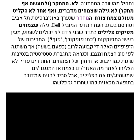
נתחיל מהשורה התחתונה:
לא. המחקר (ולמעשה אף
מחקר) לא גילה שצמחים מדברים, ואף אחד לא הקליט
מעולם צמח צורח
. ה
מחקר
שנערך באוניברסיטת תל אביב
ופורסם בכתב העת המדעי המוביל Cell, גילה
שצמחים
מפיקים צלילים
בתדר שבני אדם לא יכולים לשמוע, מעין
רעשי התפוקקות ("כמו פופקורן", "פוף!"). התדירות של
ה"פופ"ים האלה די קבועה לרוב (כפעם בשעה) אך משתנה
לפי סוג הצמח ומצבו, וכנראה מתגברת סטטיסטית בנסיבות
שונות כמו ייבוש או חיתוך של הצמחים. החוקרים עדיין לא
הצליחו לאתר מה האזור/ים בצמח או המנגנון/ים
שמשמיע/ים את הצלילים, אבל סביר להניח שמדובר
בתופעה מכאנית כמו שחרור גז כלשהו.