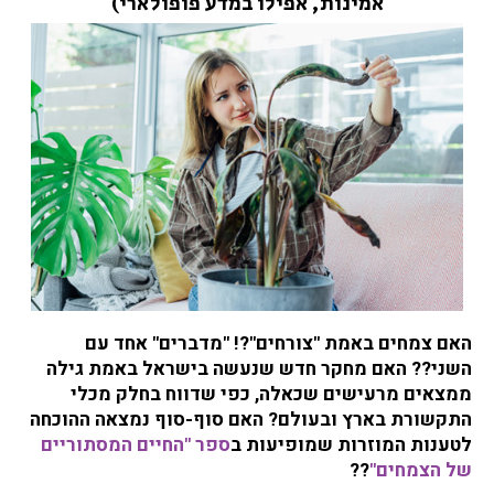
אמינות, אפילו במדע פופולארי)
י
ל
ה
ש
צ
מ
ח
י
ם
"
מ
ד
ב
ר
האם צמחים באמת "צורחים"?! "מדברים" אחד עם
י
השני?? האם מחקר חדש שנעשה בישראל באמת גילה
ם
ממצאים מרעישים שכאלה, כפי שדווח בחלק מכלי
"
התקשורת בארץ ובעולם? האם סוף-סוף נמצאה ההוכחה
?
לטענות המוזרות שמופיעות ב
ספר "החיים המסתוריים
של הצמחים"
??