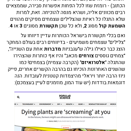
הכתוב) - רומזת שזו לכל הפחות אפשרות סבירה, שממצאים
רבים מכוונים אליה, ושהיא מנסה להוכיחה. זאת, למרות
שלא התגלו כל ראיות שהצלילים שצמחים מפיקים מהווים
השמעת קול
מסוג
2
, ולא כל שכן
תקשורת
מסוגים
3
או
4
.
ואם בכלי תקשורת בישראל הכותרות עדיין דיווחו על
"צלילים" שצמחים משמיעים - בדיווחים רבים בעולם המחקר
הוצג כבר כאילו גילה ש"עגבניות
מדברות
אחת עם השנייה",
"צמחים גוססים
צורחים
מכאב" והיו אף כותרות שהצהירו
שהתגלה "
אלטרואיזם
" (הקרבה עצמית) בצמחים! כמו
שהשנים האחרונות הוכיחו גם בהרבה הקשרים אחרים, פייק
ניוז הרבה יותר ויראלי מהיצמדות קטנונית לעובדות. הנה
דוגמאות בודדות (יש עוד המון, מוזמנים לעיין בעצמכם):