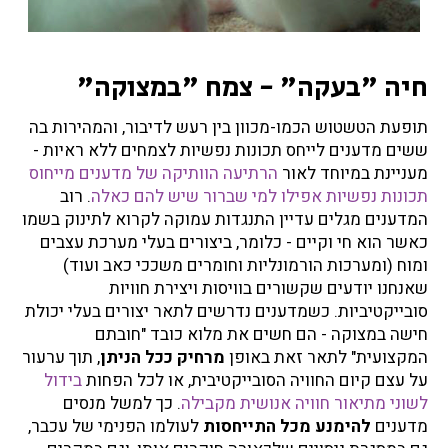
חיה "בעקה" - צמח "במצוקה"
תופעת הטשטוש הכמו-מכוון בין רעש לדיבור, והמהירות בה
ששים מדענים לייחס תכונות נפשיות לצמחים ללא ראיות -
מעניינת במיוחד לאור
הרתיעה הוותיקה של מדענים מייחוס
תכונות נפשיות אפילו למי שברור שיש להם כאלה
. רוב
המדענים מגלים עדיין התנגדות עמוקה לקרוא לתינוק בשמו
כאשר הוא חי וקיים - כלומר, ביצורים בעלי מערכת עצבים
ומוח (ומערכות הורמונליות וחומרים משככי כאב ועוד)
שאנחנו יודעים שקשורים בוויסות ויצירת חוויות
סובייקטיביות. כשמדענים נדרשים לתאר יצורים בעלי יכולת
חישה במצוקה - הם חשים את מלוא כובד "חובתם
המקצועית" לתאר זאת באופן
מרחיק ככל הניתן
, תוך ערעור
על עצם קיום החוויה הסובייקטיבית, או לכל הפחות
בידול
לשוני מתיאור חוויה אנושית מקבילה
. כך למשל מנסים
מדענים
להימנע מכל התייחסות
לעולמו הפנימי של עכבר,