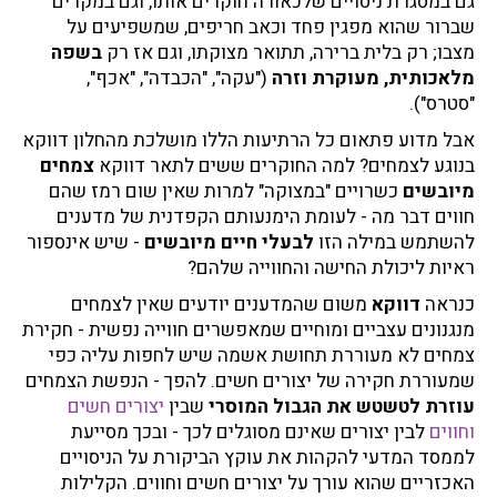
גם במסגרת ניסויים שלכאורה חוקרים אותו, וגם במקרים
שברור שהוא מפגין פחד וכאב חריפים, שמשפיעים על
מצבו; רק בלית ברירה, תתואר מצוקתו, וגם אז רק
בשפה
מלאכותית, מעוקרת וזרה
("עקה", "הכבדה", "אכף",
"סטרס").
אבל מדוע פתאום כל הרתיעות הללו מושלכת מהחלון דווקא
בנוגע לצמחים? למה החוקרים ששים לתאר דווקא
צמחים
מיובשים
כשרויים "במצוקה" למרות שאין שום רמז שהם
חווים דבר מה - לעומת הימנעותם הקפדנית של מדענים
להשתמש במילה הזו
לבעלי חיים מיובשים
- שיש אינספור
ראיות ליכולת החישה והחווייה שלהם?
כנראה
דווקא
משום שהמדענים יודעים שאין לצמחים
מנגנונים עצביים ומוחיים שמאפשרים חווייה נפשית - חקירת
צמחים לא מעוררת תחושת אשמה שיש לחפות עליה כפי
שמעוררת חקירה של יצורים חשים. להפך - הנפשת הצמחים
עוזרת לטשטש את הגבול המוסרי
שבין
יצורים חשים
וחווים
לבין יצורים שאינם מסוגלים לכך - ובכך מסייעת
לממסד המדעי להקהות את עוקץ הביקורת על הניסויים
האכזריים שהוא עורך על יצורים חשים וחווים. הקלילות