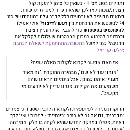
נתקלים בסוג מס'
1
- כשאין כל סימן להפקת קול
רצונית/מכוונת או לכך שהיא נועדה למטרת תקשורת -
פתאום מדענים לא נרתעים כלל לדבר עליו במונחים של סוג
4
? לטשטש את ההבחנות בין
רעש
ל
דיבור
? אולי אפילו
להשתמש בטשטוש
כדי להגביר את העניין הציבורי
וכמדומה להימנע במכוון מהבהרות שעלולות לקלקל את
החגיגה? כמו למשל
בתשובה המתחמקת לשאלת הכתבת
אילנה קוריאל
:
אז האם אפשר לקרוא לקולות האלה שפה?
"אנחנו עוד לא שם", מבהירה החוקרת. "זה מאוד
מעניין אותנו כמובן. אבל בינתיים הראינו שהם
משמיעים את הקולות. אנחנו עדיין לא יודעים מי
מקשיב".
החוקרת מניחה לעיתונאית ולקוראיה להבין שסביר כי צמחים
"מדברים", גם אם זה לא הוכח "בינתיים" - למרות שאין לכך
ראיות, אפילו במחקר החדש שהיא לקחה בו חלק. אמירתה
"אנחנו עוד לא שם", גם אם נאמרה בחיוך (שלא תועד בראיון