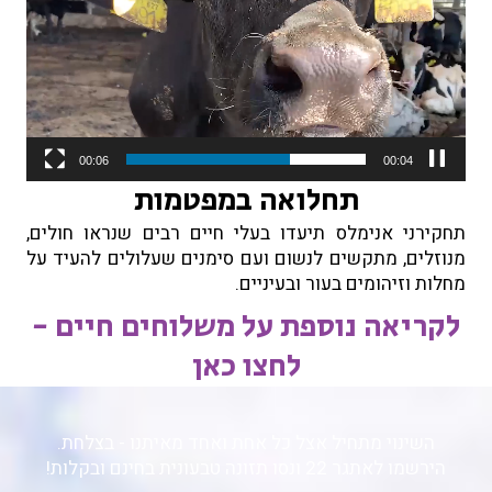
00:06
00:00
תחלואה במפטמות
תחקירני אנימלס תיעדו בעלי חיים רבים שנראו חולים,
מנוזלים, מתקשים לנשום ועם סימנים שעלולים להעיד על
מחלות וזיהומים בעור ובעיניים.
לקריאה נוספת על משלוחים חיים -
לחצו כאן
השינוי מתחיל אצל כל אחת ואחד מאיתנו - בצלחת.
הירשמו לאתגר 22 ונסו תזונה טבעונית בחינם ובקלות!