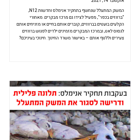
אוקטובר 14, 2021
המשק המתעלל שנחשף בתחקיר אנימלס וחדשות N12,
"ברווזים בכפר", מפעיל לצידו גם מרכז מבקרים. מאחורי
הקלעים בועטים בברווזים, קוברים אותם בחיים או מזניחים אותם
לגסוס לאט, ובמרכז המבקרים מזמינים ילדים לפגוש ברווזים
צעירים וללטף אותם – באישור משרד החינוך. חינוכי בעיניכם?