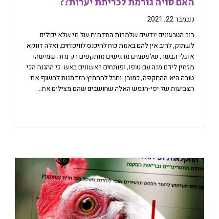
האם סויה גורמת לכריתת יערות??
נובמבר 22, 2021
רוב הטבעונים יודעים שלמרות התדמית של מי שלא יכולים
לשתוק, לרוב אין להם באמת כוח להיכנס לוויכוחים, ואלה דווקא
אוכלי הבשר, שלפעמים מרגישים מותקפים רק מזה שמישהו
מזמין לידם מנה עם טופו, ופותחים ראשונים באש. כי ההגנה הכי
טובה היא ההתקפה, כמובן. וחבל להחמיץ הזדמנות לחשוף את
הצביעות של יפי-הנפש האלה שחושבים שהם מצילים את…