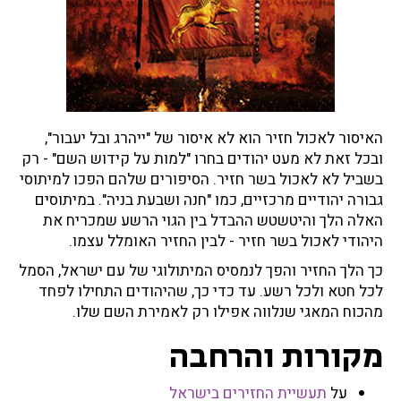
האיסור לאכול חזיר הוא לא איסור של "ייהרג ובל יעבור",
ובכל זאת לא מעט יהודים בחרו "למות על קידוש השם" - רק
בשביל לא לאכול בשר חזיר. הסיפורים שלהם הפכו למיתוסי
גבורה יהודיים מרכזיים, כמו "חנה ושבעת בניה". במיתוסים
האלה הלך והיטשטש ההבדל בין הגוי הרשע שמכריח את
היהודי לאכול בשר חזיר - לבין החזיר האומלל עצמו.
כך הלך החזיר והפך לנמסיס המיתולוגי של עם ישראל, הסמל
לכל חטא ולכל רשע. עד כדי כך, שהיהודים התחילו לפחד
מהכוח המאגי שנלווה אפילו רק לאמירת השם שלו.
מקורות והרחבה
על
תעשיית החזירים בישראל