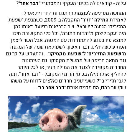
עליה - קוראים לה בכינוי העקיף והמסתורי
"דבר אחר"
?
המחשה מפתיעה לעוצמת ההתנגדות החרדית אפילו
לאמירת
המילה
"חזיר" התקבלה ב-2009, כשמגפת "שפעת
החזירים" הגיעה לישראל. שר הבריאות בפועל באותו זמן
היה יעקב ליצמן מ"יהדות התורה", וכל כלי התקשורת חיכו
למוצא פיו בנוגע להתמודדות עם המגפה. אבל השר ליצמן
הפתיע כשהחליט, דבר ראשון, לשנות את שמה של המגפה
מ"
שפעת החזירים
" ל"
שפעת מקסיקו
"... והתעקש על כך גם
נגד מחאה חריפה של ממשלת מקסיקו. גם העיתונות
החרדית מקפידה לצנזר את המילה חזיר, או לכל היותר
להחליף את המילה בכינוי הרומז המקובל - "דבר אחר". ומה
לגבי חזירי בר? כשעיתונים חרדים נאלצים לדווח על משהו
שקשור בהם, הם מכנים אותם "
דבר אחר בר
"...