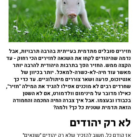
ח
ז
י
ר
י
ם
?
חזירים סובלים מתדמית בעייתית בהרבה תרבויות, אבל
נדמה שהיהודים לקחו את השנאה לחזירים הכי רחוק - עד
הקצה ממש. החזיר הפך בתרבות היהודית להרבה יותר
מאשר עוד חיה-לא-כשרה-למאכל. יותר בכיוון של
אנטיוכוס, פרעה ושאר צוררים מיתולוגיים. עד כדי כך
שחרדים רבים לא מוכנים אפילו להגיד את המילה "חזיר",
כאילו מדובר על מינימום וולדמורט, אם לא השטן
בכבודו ובעצמו. אבל איך צברה החיה החכמה והחמודה
הזאת תדמית שטנית כל כך? ולמה?
לא רק יהודים
אז קודם כל, חשוב להזכיר שלא רק יהודים "שונאים"