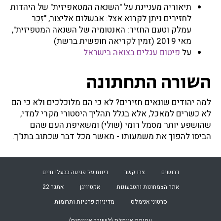
תיאוריה מעניינת על "השנאה המטאפיזית" של היהדות
לחזירים ניתן לקרוא אצל: אבשלום אליצור, "זֵכֶר
עמלק וטעם החזיר: האנטומיה של השנאה המטפיזית",
מאי 2019 (זמין לקריאה חופשית ברשת)
על
פיטום עגלים בצואה
בישראל
השורה התחתונה
למה יהודים שונאים חזירים? לא כי הם מלוכלכים ולא כי הם
לא כשרים למאכל, אלא בגלל תהליך היסטורי מקרי למדי,
שהושפע יותר מסמל רומי (שולי) ומשאיפת העם שהם
הביסו להפוך את משמעותו - מאשר מכל דבר שכתוב בתנ"ך.
דרושים
צרו קשר
דיווח על פגיעה בבעלי חיים
אתר הצמחונות והטבעונות
אקטיויגן
אתגר 22
סרטוני אנימלס
מדיניות פרטיות ותרומות
עמותת
אנימלס (לשעבר אנונימוס)