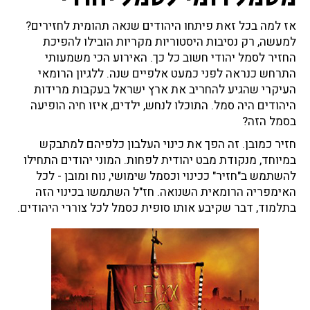
אז למה בכל זאת פיתחו היהודים שנאה תהומית לחזירים?
למעשה, רק נסיבות היסטוריות מקריות הובילו להפיכת
החזיר לסמל יהודי חשוב כל כך. האירוע הכי משמעותי
התרחש כנראה לפני כמעט אלפיים שנה. ללגיון הרומאי
העיקרי שהגיע להחריב את ארץ ישראל בעקבות מרידות
היהודים היה סמל. התוכלו לנחש, ילדים, איזו חיה הופיעה
בסמל הזה?
חזיר כמובן. זה הפך את כינוי העלבון כלפיהם למתבקש
במיוחד, מנקודת מבט יהודית לפחות. המוני יהודים התחילו
להשתמש ב"חזיר" ככינוי וכסמל שימושי, נוח ומובן - לכל
האימפריה הרומאית השנואה. חז"ל השתמשו בכינוי הזה
בתלמוד, דבר שקיבע אותו סופית כסמל לכל צוררי היהודים.