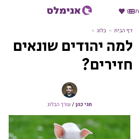
תרמו
דף הבית
בלוג
ל
למה יהודים שונאים
מ
ה
י
חזירים?
ה
ו
ד
י
ם
ש
חגי כהן
/
עורך הבלוג
ו
נ
א
י
ם