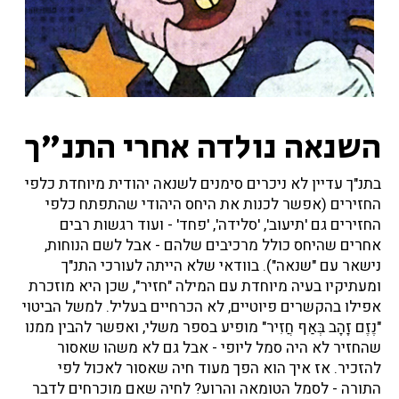
השנאה נולדה אחרי התנ"ך
בתנ"ך עדיין לא ניכרים סימנים לשנאה יהודית מיוחדת כלפי
החזירים (אפשר לכנות את היחס היהודי שהתפתח כלפי
החזירים גם 'תיעוב', 'סלידה', 'פחד' - ועוד רגשות רבים
אחרים שהיחס כולל מרכיבים שלהם - אבל לשם הנוחות,
נישאר עם "שנאה"). בוודאי שלא הייתה לעורכי התנ"ך
ומעתיקיו בעיה מיוחדת עם המילה "חזיר", שכן היא מוזכרת
אפילו בהקשרים פיוטיים, לא הכרחיים בעליל. למשל הביטוי
"נֶזֶם זָהָב בְּאַף חֲזִיר" מופיע בספר משלי, ואפשר להבין ממנו
שהחזיר לא היה סמל ליופי - אבל גם לא משהו שאסור
להזכיר. אז איך הוא הפך מעוד חיה שאסור לאכול לפי
התורה - לסמל הטומאה והרוע? לחיה שאם מוכרחים לדבר