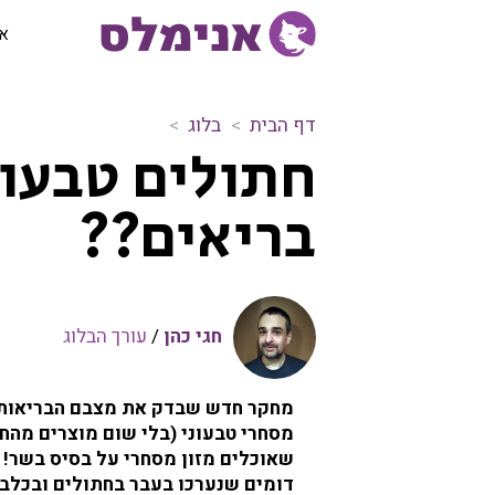
או
דף הבית
בלוג
ח
חתולים טבעונ
ת
ו
בריאים??
ל
י
ם
ט
ב
חגי כהן
/
עורך הבלוג
ע
ו
נ
י
מסחרי טבעוני (בלי שום מוצרים מהח
ם
שאוכלים מזון מסחרי על בסיס בשר
ה
דומים שנערכו בעבר בחתולים ובכלבים