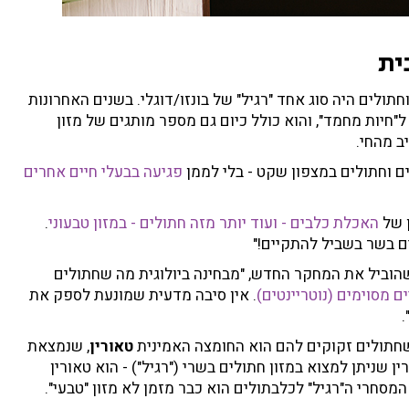
ית
ולים היה סוג אחד "רגיל" של בונזו/דוגלי. בשנים האחרונות
ל"חיות מחמד", והוא כולל כיום גם מספר מותגים של מזון
ב מהחי.
 וחתולים במצפון שקט - בלי לממן
פגיעה בבעלי חיים אחרים
 של
האכלת כלבים - ועוד יותר מזה חתולים - במזון טבעוני
.
ים בשר בשביל להתקיים!"
 שהוביל את המחקר החדש, "מבחינה ביולוגית מה שחתולים
ם מסוימים (נוטריינטים)
. אין סיבה מדעית שמונעת לספק את
.
שחתולים זקוקים להם הוא החומצה האמינית
טאורין
, שנמצאת
 שניתן למצוא במזון חתולים בשרי ("רגיל") - הוא טאורין
 המסחרי ה"רגיל" לכלבתולים הוא כבר מזמן לא מזון "טבעי".