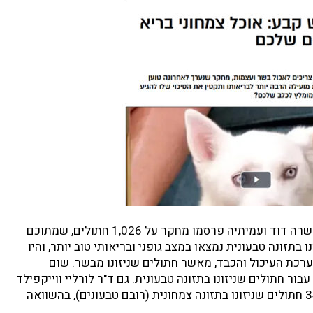
בשנת 2021, התזונאית הווטרינרית ד"ר שרה דוד ועמיתיה פרסמו מחקר על 1,026 חתולים, שמתוכם
זונו בתזונה טבעונית נמצאו במצב גופני ובריאותי טוב יותר, והיו
רכת העיכול והכבד, מאשר חתולים שניזונו מבשר. שום
בור חתולים שניזונו בתזונה טבעונית. גם ד"ר לורליי ווייקפילד
ועמיתיו מצאו תוצאות דומות כשהשוו 34 חתולים שניזונו בתזונה צמחונית (רובם טבעונים), בהשוואה