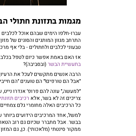
מגמות בתזונת חתולי הב
עברו-חלפו הימים שבהם אוכל לכלבים וחת
התרחב מגוון המותגים והסוגים של מזון 
טבעוני לכלבים ולחתולים - בלי אף מרכי
אז האם באמת אפשר כיום לטפל בכלבים
בתעשיית הבשר
(ובסביבה)?
הרבה אנשים מתקשים לעכל את הרעיון
"אבל הם טורפים!" הם טוענים "הם חייב
"למעשה," עונה להם פרופ' אנדרו נייט,
צריכים זה לא בשר, אלא
רכיבים תזונתיי
כל הרכיבים האלה מחומרי גלם צמחיים"
למשל, אחד המרכיבים הידועים ביותר 
בבשר. אבל מתברר שכיום גם רוב הטאורין
ממקור סינטתי (מלאכותי). כן, גם המזון