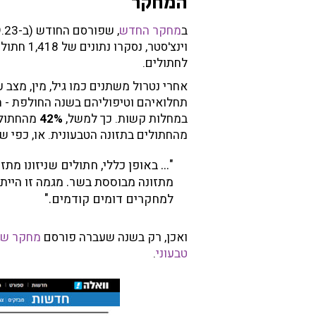
המחקר
ב
מחקר החדש
, שפורסם החודש (ב-13.9.23) בכתב העת המדעי
וינצ'סטר, נסקרו נתונים של 1,418 חתולי בית, שכ-
לחתולים.
אחרי נטרול משתנים כמו גיל, מין, מצב ע
תחלואיהם וטיפוליהם בשנה החולפת - ה
במחלות קשות. כך למשל,
42%
מהחתולי
מהחתולים בתזונה הטבעונית. או, כפי 
"... באופן כללי, חתולים שניזונו מתז
מתזונה מבוססת בשר. מגמה זו היית
למחקרים דומים קודמים."
ואכן, רק בשנה שעברה פורסם
מחקר שמצ
טבעוני
.