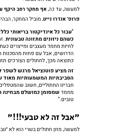
למעשה, עד כה,
אף מחקר רחב היקף על
פרופ' אנדרו נייט
, מוביל המחקר, הבהי
"
עבור כל אינדיקטור בריאותי כללי
כשהם ניזונים מתזונה טבעונית
. ז
לחיות מחמד מעצבים ומייצרים כעת מ
הדרושים, אבל עם פחות מהסכנות הת
כתוצאה מכך, לחתולים הצורכים תזונ
זה מציע פוטנציאל מרגש לשפר ל
הסביבתיות המשמעותיות מאוד ש
חברינו החתוליים, חשוב שהמטפלים 
מחמד
שמסומן כמושלם מבחינה ת
טובים."
"אבל זה לא טבעי!!!"
למעשה, מזון חתולים בשרי הוא לא "טבעי