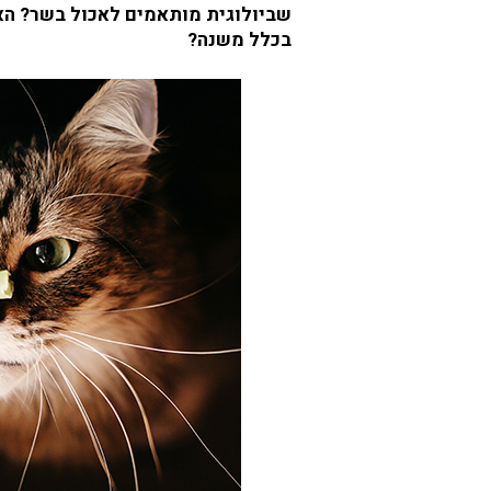
ם
שביולוגית מותאמים לאכול בשר? האם
…
בכלל משנה?
י
ו
ת
ר
ב
ר
י
א
י
ם
?
?