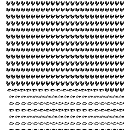
🐓🐓🐓🐓🐓🐓🐓🐓🐓🐓🐓🐓🐓🐓🐓🐓🐓🐓🐓🐓🐓🐓🐓🐓
🐓🐓🐓🐓🐓🐓🐓🐓🐓🐓🐓🐓🐓🐓🐓🐓🐓🐓🐓🐓🐓🐓🐓🐓
🐓🐓🐓🐓🐓🐓🐓🐓🐓🐓🐓🐓🐓🐓🐓🐓🐓🐓🐓🐓🐓🐓🐓🐓
🐓🐓🐓🐓🐓🐓🐓🐓🐓🐓🐓🐓🐓🐓🐓🐓🐓🐓🐓🐓🐓🐓🐓🐓
🐓🐓🐓🐓🐓🐓🐓🐓🐓🐓🐓🐓🐓🐓🐓🐓🐓🐓🐓🐓🐓🐓🐓🐓
🐓🐓🐓🐓🐓🐓🐓🐓🐓🐓🐓🐓🐓🐓🐓🐓🐓🐓🐓🐓🐓🐓🐓🐓
🐓🐓🐓🐓🐓🐓🐓🐓🐓🐓🐓🐓🐓🐓🐓🐓🐓🐓🐓🐓🐓🐓🐓🐓
🐓🐓🐓🐓🐓🐓🐓🐓🐓🐓🐓🐓🐓🐓🐓🐓🐓🐓🐓🐓🐓🐓🐓🐓
🐓🐓🐓🐓🐓🐓🐓🐓🐓🐓🐓🐓🐓🐓🐓🐓🐓🐓🐓🐓🐓🐓🐓🐓
🐓🐓🐓🐓🐓🐓🐓🐓🐓🐓🐓🐓🐓🐓🐓🐓🐓🐓🐓🐓🐓🐓🐓🐓
🐓🐓🐓🐓🐓🐓🐓🐓🐓🐓🐓🐓🐓🐓🐓🐓🐓🐓🐓🐓🐓🐓🐓🐓
🐓🐓🐓🐓🐓🐓🐓🐓🐓🐓🐓🐓🐓🐓🐓🐓🐓🐓🐓🐓🐓🐓🐓🐓
🐓🐓🐓🐓🐓🐓🐓🐓🐓🐓🐓🐓🐓🐓🐓🐓🐓🐓🐓🐓🐓🐓🐓🐓
🐓🐓🐓🐓🐟🐟🐟🐟🐟🐟🐟🐟🐟🐟🐟🐟🐟🐟🐟🐟
🐟🐟🐟🐟🐟🐟🐟🐟🐟🐟🐟🐟🐟🐟🐟🐟🐟🐟🐟
🐟🐟🐟🐟🐟🐟🐟🐟🐟🐟🐟🐟🐟🐟🐟🐟🐟🐟🐟
🐟🐟🐟🐟🐟🐟🐟🐟🐟🐟🐟🐟🐟🐟🐟🐟🐟🐟🐟
🐟🐟🐟🐟🐟🐟🐟🐟🐟🐟🐟🐟🐟🐟🐟🐟🐟🐟🐟
🐟🐟🐟🐟🐟🐟🐟🐟🐟🐟🐟🐟🐟🐟🐟🐟🐟🐟🐟