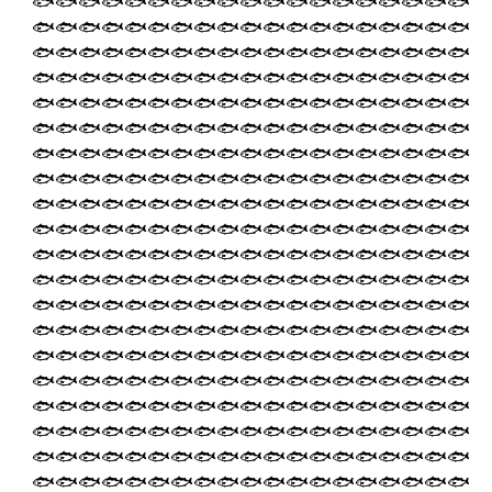
🐟🐟🐟🐟🐟🐟🐟🐟🐟🐟🐟🐟🐟🐟🐟🐟🐟🐟🐟
🐟🐟🐟🐟🐟🐟🐟🐟🐟🐟🐟🐟🐟🐟🐟🐟🐟🐟🐟
🐟🐟🐟🐟🐟🐟🐟🐟🐟🐟🐟🐟🐟🐟🐟🐟🐟🐟🐟
🐟🐟🐟🐟🐟🐟🐟🐟🐟🐟🐟🐟🐟🐟🐟🐟🐟🐟🐟
🐟🐟🐟🐟🐟🐟🐟🐟🐟🐟🐟🐟🐟🐟🐟🐟🐟🐟🐟
🐟🐟🐟🐟🐟🐟🐟🐟🐟🐟🐟🐟🐟🐟🐟🐟🐟🐟🐟
🐟🐟🐟🐟🐟🐟🐟🐟🐟🐟🐟🐟🐟🐟🐟🐟🐟🐟🐟
🐟🐟🐟🐟🐟🐟🐟🐟🐟🐟🐟🐟🐟🐟🐟🐟🐟🐟🐟
🐟🐟🐟🐟🐟🐟🐟🐟🐟🐟🐟🐟🐟🐟🐟🐟🐟🐟🐟
🐟🐟🐟🐟🐟🐟🐟🐟🐟🐟🐟🐟🐟🐟🐟🐟🐟🐟🐟
🐟🐟🐟🐟🐟🐟🐟🐟🐟🐟🐟🐟🐟🐟🐟🐟🐟🐟🐟
🐟🐟🐟🐟🐟🐟🐟🐟🐟🐟🐟🐟🐟🐟🐟🐟🐟🐟🐟
🐟🐟🐟🐟🐟🐟🐟🐟🐟🐟🐟🐟🐟🐟🐟🐟🐟🐟🐟
🐟🐟🐟🐟🐟🐟🐟🐟🐟🐟🐟🐟🐟🐟🐟🐟🐟🐟🐟
🐟🐟🐟🐟🐟🐟🐟🐟🐟🐟🐟🐟🐟🐟🐟🐟🐟🐟🐟
🐟🐟🐟🐟🐟🐟🐟🐟🐟🐟🐟🐟🐟🐟🐟🐟🐟🐟🐟
🐟🐟🐟🐟🐟🐟🐟🐟🐟🐟🐟🐟🐟🐟🐟🐟🐟🐟🐟
🐟🐟🐟🐟🐟🐟🐟🐟🐟🐟🐟🐟🐟🐟🐟🐟🐟🐟🐟
🐟🐟🐟🐟🐟🐟🐟🐟🐟🐟🐟🐟🐟🐟🐟🐟🐟🐟🐟
🐟🐟🐟🐟🐟🐟🐟🐟🐟🐟🐟🐟🐟🐟🐟🐟🐟🐟🐟