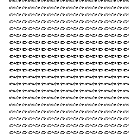
🐟🐟🐟🐟🐟🐟🐟🐟🐟🐟🐟🐟🐟🐟🐟🐟🐟🐟🐟
🐟🐟🐟🐟🐟🐟🐟🐟🐟🐟🐟🐟🐟🐟🐟🐟🐟🐟🐟
🐟🐟🐟🐟🐟🐟🐟🐟🐟🐟🐟🐟🐟🐟🐟🐟🐟🐟🐟
🐟🐟🐟🐟🐟🐟🐟🐟🐟🐟🐟🐟🐟🐟🐟🐟🐟🐟🐟
🐟🐟🐟🐟🐟🐟🐟🐟🐟🐟🐟🐟🐟🐟🐟🐟🐟🐟🐟
🐟🐟🐟🐟🐟🐟🐟🐟🐟🐟🐟🐟🐟🐟🐟🐟🐟🐟🐟
🐟🐟🐟🐟🐟🐟🐟🐟🐟🐟🐟🐟🐟🐟🐟🐟🐟🐟🐟
🐟🐟🐟🐟🐟🐟🐟🐟🐟🐟🐟🐟🐟🐟🐟🐟🐟🐟🐟
🐟🐟🐟🐟🐟🐟🐟🐟🐟🐟🐟🐟🐟🐟🐟🐟🐟🐟🐟
🐟🐟🐟🐟🐟🐟🐟🐟🐟🐟🐟🐟🐟🐟🐟🐟🐟🐟🐟
🐟🐟🐟🐟🐟🐟🐟🐟🐟🐟🐟🐟🐟🐟🐟🐟🐟🐟🐟
🐟🐟🐟🐟🐟🐟🐟🐟🐟🐟🐟🐟🐟🐟🐟🐟🐟🐟🐟
🐟🐟🐟🐟🐟🐟🐟🐟🐟🐟🐟🐟🐟🐟🐟🐟🐟🐟🐟
🐟🐟🐟🐟🐟🐟🐟🐟🐟🐟🐟🐟🐟🐟🐟🐟🐟🐟🐟
🐟🐟🐟🐟🐟🐟🐟🐟🐟🐟🐟🐟🐟🐟🐟🐟🐟🐟🐟
🐟🐟🐟🐟🐟🐟🐟🐟🐟🐟🐟🐟🐟🐟🐟🐟🐟🐟🐟
🐟🐟🐟🐟🐟🐟🐟🐟🐟🐟🐟🐟🐟🐟🐟🐟🐟🐟🐟
🐟🐟🐟🐟🐟🐟🐟🐟🐟🐟🐟🐟🐟🐟🐟🐟🐟🐟🐟
🐟🐟🐟🐟🐟🐟🐟🐟🐟🐟🐟🐟🐟🐟🐟🐟🐟🐟🐟
🐟🐟🐟🐟🐟🐟🐟🐟🐟🐟🐟🐟🐟🐟🐟🐟🐟🐟🐟