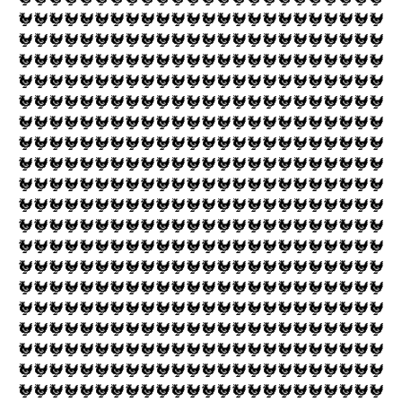
🐓🐓🐓🐓🐓🐓🐓🐓🐓🐓🐓🐓🐓🐓🐓🐓🐓🐓🐓🐓🐓🐓🐓🐓
🐓🐓🐓🐓🐓🐓🐓🐓🐓🐓🐓🐓🐓🐓🐓🐓🐓🐓🐓🐓🐓🐓🐓🐓
🐓🐓🐓🐓🐓🐓🐓🐓🐓🐓🐓🐓🐓🐓🐓🐓🐓🐓🐓🐓🐓🐓🐓🐓
🐓🐓🐓🐓🐓🐓🐓🐓🐓🐓🐓🐓🐓🐓🐓🐓🐓🐓🐓🐓🐓🐓🐓🐓
🐓🐓🐓🐓🐓🐓🐓🐓🐓🐓🐓🐓🐓🐓🐓🐓🐓🐓🐓🐓🐓🐓🐓🐓
🐓🐓🐓🐓🐓🐓🐓🐓🐓🐓🐓🐓🐓🐓🐓🐓🐓🐓🐓🐓🐓🐓🐓🐓
🐓🐓🐓🐓🐓🐓🐓🐓🐓🐓🐓🐓🐓🐓🐓🐓🐓🐓🐓🐓🐓🐓🐓🐓
🐓🐓🐓🐓🐓🐓🐓🐓🐓🐓🐓🐓🐓🐓🐓🐓🐓🐓🐓🐓🐓🐓🐓🐓
🐓🐓🐓🐓🐓🐓🐓🐓🐓🐓🐓🐓🐓🐓🐓🐓🐓🐓🐓🐓🐓🐓🐓🐓
🐓🐓🐓🐓🐓🐓🐓🐓🐓🐓🐓🐓🐓🐓🐓🐓🐓🐓🐓🐓🐓🐓🐓🐓
🐓🐓🐓🐓🐓🐓🐓🐓🐓🐓🐓🐓🐓🐓🐓🐓🐓🐓🐓🐓🐓🐓🐓🐓
🐓🐓🐓🐓🐓🐓🐓🐓🐓🐓🐓🐓🐓🐓🐓🐓🐓🐓🐓🐓🐓🐓🐓🐓
🐓🐓🐓🐓🐓🐓🐓🐓🐓🐓🐓🐓🐓🐓🐓🐓🐓🐓🐓🐓🐓🐓🐓🐓
🐓🐓🐓🐓🐓🐓🐓🐓🐓🐓🐓🐓🐓🐓🐓🐓🐓🐓🐓🐓🐓🐓🐓🐓
🐓🐓🐓🐓🐓🐓🐓🐓🐓🐓🐓🐓🐓🐓🐓🐓🐓🐓🐓🐓🐓🐓🐓🐓
🐓🐓🐓🐓🐓🐓🐓🐓🐓🐓🐓🐓🐓🐓🐓🐓🐓🐓🐓🐓🐓🐓🐓🐓
🐓🐓🐓🐓🐓🐓🐓🐓🐓🐓🐓🐓🐓🐓🐓🐓🐓🐓🐓🐓🐓🐓🐓🐓
🐓🐓🐓🐓🐓🐓🐓🐓🐓🐓🐓🐓🐓🐓🐓🐓🐓🐓🐓🐓🐓🐓🐓🐓
🐓🐓🐓🐓🐓🐓🐓🐓🐓🐓🐓🐓🐓🐓🐓🐓🐓🐓🐓🐓🐓🐓🐓🐓