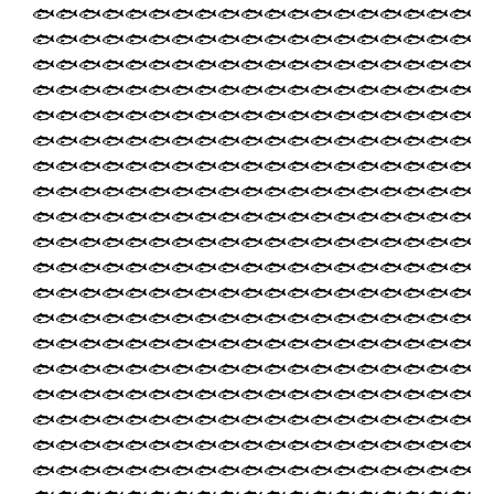
🐟🐟🐟🐟🐟🐟🐟🐟🐟🐟🐟🐟🐟🐟🐟🐟🐟🐟🐟
🐟🐟🐟🐟🐟🐟🐟🐟🐟🐟🐟🐟🐟🐟🐟🐟🐟🐟🐟
🐟🐟🐟🐟🐟🐟🐟🐟🐟🐟🐟🐟🐟🐟🐟🐟🐟🐟🐟
🐟🐟🐟🐟🐟🐟🐟🐟🐟🐟🐟🐟🐟🐟🐟🐟🐟🐟🐟
🐟🐟🐟🐟🐟🐟🐟🐟🐟🐟🐟🐟🐟🐟🐟🐟🐟🐟🐟
🐟🐟🐟🐟🐟🐟🐟🐟🐟🐟🐟🐟🐟🐟🐟🐟🐟🐟🐟
🐟🐟🐟🐟🐟🐟🐟🐟🐟🐟🐟🐟🐟🐟🐟🐟🐟🐟🐟
🐟🐟🐟🐟🐟🐟🐟🐟🐟🐟🐟🐟🐟🐟🐟🐟🐟🐟🐟
🐟🐟🐟🐟🐟🐟🐟🐟🐟🐟🐟🐟🐟🐟🐟🐟🐟🐟🐟
🐟🐟🐟🐟🐟🐟🐟🐟🐟🐟🐟🐟🐟🐟🐟🐟🐟🐟🐟
🐟🐟🐟🐟🐟🐟🐟🐟🐟🐟🐟🐟🐟🐟🐟🐟🐟🐟🐟
🐟🐟🐟🐟🐟🐟🐟🐟🐟🐟🐟🐟🐟🐟🐟🐟🐟🐟🐟
🐟🐟🐟🐟🐟🐟🐟🐟🐟🐟🐟🐟🐟🐟🐟🐟🐟🐟🐟
🐟🐟🐟🐟🐟🐟🐟🐟🐟🐟🐟🐟🐟🐟🐟🐟🐟🐟🐟
🐟🐟🐟🐟🐟🐟🐟🐟🐟🐟🐟🐟🐟🐟🐟🐟🐟🐟🐟
🐟🐟🐟🐟🐟🐟🐟🐟🐟🐟🐟🐟🐟🐟🐟🐟🐟🐟🐟
🐟🐟🐟🐟🐟🐟🐟🐟🐟🐟🐟🐟🐟🐟🐟🐟🐟🐟🐟
🐟🐟🐟🐟🐟🐟🐟🐟🐟🐟🐟🐟🐟🐟🐟🐟🐟🐟🐟
🐟🐟🐟🐟🐟🐟🐟🐟🐟🐟🐟🐟🐟🐟🐟🐟🐟🐟🐟