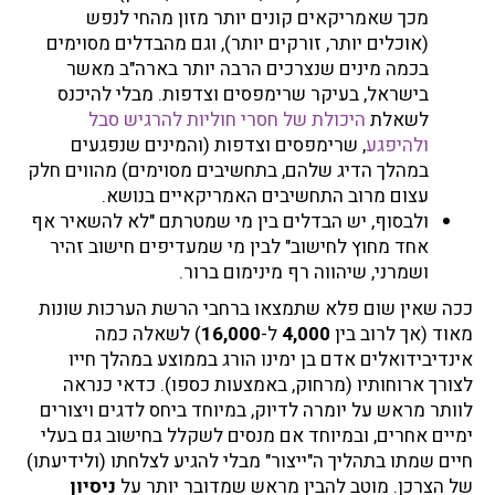
מכך שאמריקאים קונים יותר מזון מהחי לנפש
(אוכלים יותר, זורקים יותר), וגם מהבדלים מסוימים
בכמה מינים שנצרכים הרבה יותר בארה"ב מאשר
בישראל, בעיקר שרימפסים וצדפות. מבלי להיכנס
לשאלת
היכולת של חסרי חוליות להרגיש סבל
ולהיפגע
, שרימפסים וצדפות (והמינים שנפגעים
במהלך הדיג שלהם, בתחשיבים מסוימים) מהווים חלק
עצום מרוב התחשיבים האמריקאיים בנושא.
ולבסוף, יש הבדלים בין מי שמטרתם "לא להשאיר אף
אחד מחוץ לחישוב" לבין מי שמעדיפים חישוב זהיר
ושמרני, שיהווה רף מינימום ברור.
ככה שאין שום פלא שתמצאו ברחבי הרשת הערכות שונות
מאוד (אך לרוב בין
4,000
ל-
16,000
) לשאלה כמה
אינדיבידואלים אדם בן ימינו הורג בממוצע במהלך חייו
לצורך ארוחותיו (מרחוק, באמצעות כספו). כדאי כנראה
לוותר מראש על יומרה לדיוק, במיוחד ביחס לדגים ויצורים
ימיים אחרים, ובמיוחד אם מנסים לשקלל בחישוב גם בעלי
חיים שמתו בתהליך ה"ייצור" מבלי להגיע לצלחתו (ולידיעתו)
של הצרכן. מוטב להבין מראש שמדובר יותר על
ניסיון