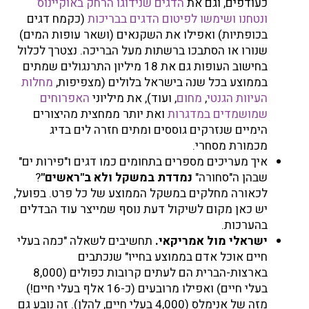
כעודפים, וגם את
הדגים שנידוגו הרחק באוקיינוס
ונטחנו ושימשו לפיטום הדגים בבריכות
(כקמח דגים
בכופתיות) ואפילו את השקנאים (ושאר עופות המים)
שנורו או הסתבכו ברשתות מעל הבריכה. נצטרך לכלול
בחישוב העופות גם את 18 מיליון התרנגולים שמתים
בממוצע בכל שנה בישראל בלולים (מצפיפות,
מחלות
העיוות הגנטי
,
מחום
, ועוד), את מיליוני
האפרוחים
שמושמדים במדגרות
ואת יותר ממחצית מהיצורים
הימיים שנזרקים גוססים ומתים חזרה לים בדיג
מכמורת מסחרי.
איך מעריכים מספרים בתחומים כמו דגים ו"פירות ים"
שבהן ה"סחורה"
נמדדת במשקל ולא ב"ראשים"
?
לכאורה מחלקים במשקל הממוצע של כל פרט. בפועל,
יש כאן מקום לשיקול דעת נוסף שמייצר עוד הבדלים
בהערכות.
ישראלי מול אמריקאי.
תחשיבים לשאלה "כמה בעלי
חיים אוכל אדם בממוצע בחייו" שנכתבים
בארצות-הברית הם לעתים קרובות כפולים (8,000
בעלי חיים) ואפילו מרובעים (כ-16 אלף בעלי חיים!)
מזה של אנימלס (4,000 בעלי חיים, להלן). זה נובע גם