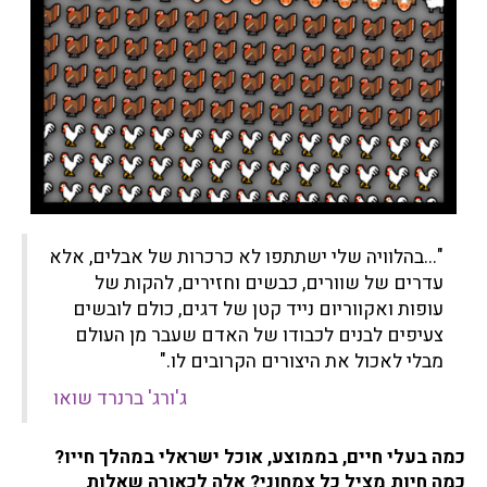
/
ת
י
ש
ר
א
ל
י
/
ת
"...בהלוויה שלי ישתתפו לא כרכרות של אבלים, אלא
ב
עדרים של שוורים, כבשים וחזירים, להקות של
ח
עופות ואקווריום נייד קטן של דגים, כולם לובשים
י
צעיפים לבנים לכבודו של האדם שעבר מן העולם
י
מבלי לאכול את היצורים הקרובים לו."
ו
/
ג'ורג' ברנרד שואו
ה
?
כמה בעלי חיים, בממוצע, אוכל ישראלי במהלך חייו?
כמה חיות מציל כל צמחוני? אלה לכאורה שאלות