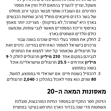
משקל, וצריך להעריך בהתאם לגיל ומין את מספר
הפרטים. גם העובדה שחצי מבשר הבקר ורוב מוחלט
של בשר הדגים מיובאים מחו"ל (ורוב שחיטת הכבשים
בארץ היא "שחורה", לא בפיקוח) - מצריכה יותר מאמץ
באיסוף וריכוז המספרים מאשר לגבי עופות, שכמעט
כולם נולדים ונשחטים בארץ.
לחלק את מספר בעלי החיים שהרגו בשנה עבור
צרכנים בישראל למספר האזרחים במדינה. נדגים זאת
על תרנגולים, שכאמור קל יותר למצוא את הנתונים
לגביהם במקום אחד:
230 מיליון
תרנגולים לחלק ל-
9
מיליון
אזרחים =
25.5
תרנגולים שישראלי/ת אוכל
בשנה בממוצע.
להכפיל בשנות חיים: אם ישראלי חי בממוצע, למשל,
80
שנים, הוא צפוי לאכול במהלכן כ-
2,040
תרנגולים.
מאסונות המאה ה-20
הזינוק חסר התקדים במספר החיות המורבעות, סובלות
ונשחטות מדי שנה בכדור הארץ התרחש בעיקר במחצית