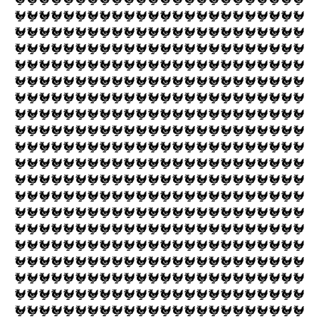
🐓🐓🐓🐓🐓🐓🐓🐓🐓🐓🐓🐓🐓🐓🐓🐓🐓🐓🐓🐓🐓🐓🐓🐓
🐓🐓🐓🐓🐓🐓🐓🐓🐓🐓🐓🐓🐓🐓🐓🐓🐓🐓🐓🐓🐓🐓🐓🐓
🐓🐓🐓🐓🐓🐓🐓🐓🐓🐓🐓🐓🐓🐓🐓🐓🐓🐓🐓🐓🐓🐓🐓🐓
🐓🐓🐓🐓🐓🐓🐓🐓🐓🐓🐓🐓🐓🐓🐓🐓🐓🐓🐓🐓🐓🐓🐓🐓
🐓🐓🐓🐓🐓🐓🐓🐓🐓🐓🐓🐓🐓🐓🐓🐓🐓🐓🐓🐓🐓🐓🐓🐓
🐓🐓🐓🐓🐓🐓🐓🐓🐓🐓🐓🐓🐓🐓🐓🐓🐓🐓🐓🐓🐓🐓🐓🐓
🐓🐓🐓🐓🐓🐓🐓🐓🐓🐓🐓🐓🐓🐓🐓🐓🐓🐓🐓🐓🐓🐓🐓🐓
🐓🐓🐓🐓🐓🐓🐓🐓🐓🐓🐓🐓🐓🐓🐓🐓🐓🐓🐓🐓🐓🐓🐓🐓
🐓🐓🐓🐓🐓🐓🐓🐓🐓🐓🐓🐓🐓🐓🐓🐓🐓🐓🐓🐓🐓🐓🐓🐓
🐓🐓🐓🐓🐓🐓🐓🐓🐓🐓🐓🐓🐓🐓🐓🐓🐓🐓🐓🐓🐓🐓🐓🐓
🐓🐓🐓🐓🐓🐓🐓🐓🐓🐓🐓🐓🐓🐓🐓🐓🐓🐓🐓🐓🐓🐓🐓🐓
🐓🐓🐓🐓🐓🐓🐓🐓🐓🐓🐓🐓🐓🐓🐓🐓🐓🐓🐓🐓🐓🐓🐓🐓
🐓🐓🐓🐓🐓🐓🐓🐓🐓🐓🐓🐓🐓🐓🐓🐓🐓🐓🐓🐓🐓🐓🐓🐓
🐓🐓🐓🐓🐓🐓🐓🐓🐓🐓🐓🐓🐓🐓🐓🐓🐓🐓🐓🐓🐓🐓🐓🐓
🐓🐓🐓🐓🐓🐓🐓🐓🐓🐓🐓🐓🐓🐓🐓🐓🐓🐓🐓🐓🐓🐓🐓🐓
🐓🐓🐓🐓🐓🐓🐓🐓🐓🐓🐓🐓🐓🐓🐓🐓🐓🐓🐓🐓🐓🐓🐓🐓
🐓🐓🐓🐓🐓🐓🐓🐓🐓🐓🐓🐓🐓🐓🐓🐓🐓🐓🐓🐓🐓🐓🐓🐓
🐓🐓🐓🐓🐓🐓🐓🐓🐓🐓🐓🐓🐓🐓🐓🐓🐓🐓🐓🐓🐓🐓🐓🐓
🐓🐓🐓🐓🐓🐓🐓🐓🐓🐓🐓🐓🐓🐓🐓🐓🐓🐓🐓🐓🐓🐓🐓🐓
🐓🐓🐓🐓🐓🐓🐓🐓🐓🐓🐓🐓🐓🐓🐓🐓🐓🐓🐓🐓🐓🐓🐓🐓