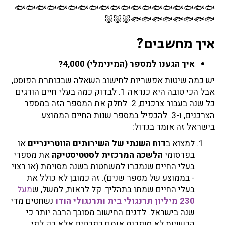
🐟🐟🐟🐟🐟🐟🐟🐟🐟🐟🐟🐟🐟🐟🐟🐟🐟🐟🐟
🐟🐟🐟🐟🐟🐟🐟🐟🐷🐷🐷
איך מחשבים?
איך הגענו למספר (המינימלי) 4,000?
יש כמה שיטות אפשריות לחישוב השאלה שבכותרת הפוסט,
אבל הכי טובה היא כנראה 1. לבדוק כמה בעלי חיים הורגים
כל שנה בעבור צרכנים, 2. לחלק את המספר הזה במספר
הצרכנים, ו-3. להכפיל במספר שנות החיים הממוצע.
בישראל זה אומר בגדול:
למצוא ב
דוח השנתי של השירותים הווטרינריים
או
בפרסומי
הלשכה המרכזית לסטטיסטיקה
את מספרי
בעלי החיים שנמכרו למשחטות בשנה מסוימת (או רצוי
- בממוצע של מספר שנים). זה כמובן לא כולל את
בעלי החיים שמתו בתהליך. קל לראות, למשל, ש
מעל
230 מיליון תרנגולי בית ותרנגולי הודו
נשחטים מדי
שנה בישראל. לדגים החישוב מסובך הרבה יותר כי
הרשויות לא סופרות אותם כפרטים אלא רק לפי