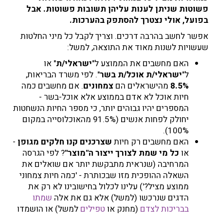
פשוטות שניתן לענות עליהן תשובות פשוטות. אבל
בפועל, אולי נצטרך להסתפק בהערכות.
אפשר לחשב בהרבה דרכים. וצריך לקבל כל מיני החלטות
שעשויות לשנות מאוד את התוצאה, למשל:
האם מחשבים את הממוצע ל"
ישראלי/ת
" או
ל"
ישראלי/ת אוכל/ת בשר
". לפי משרד הבריאות,
8.5%
מהישראלים הם
צמחונים
. אם מחשבים כמה
חיות אוכל לא אדם בממוצע אלא אוכל-בשר -
המספרים יהיו גבוהים יותר, כי מספר החיות הנשחטות
יחולק לפחות אנשים (91.5% מהאוכלוסייה במקום
100%).
האם מחשבים רק חיות
שצרכנים קנו חלקים מגופן
-
או
כל מי שמת לצורך ייצור ה"מוצר"
? לפי הגרסה
המרחיבה (שנראית מתבקשת יותר אם שואלים את
השאלה ההופכית מזו שבכותרת - 'כמה חיות צמחוני
ממוצע מציל?') עלינו לכלול בחישובינו לא רק את
הדגים שנרכשו (למשל) אלא גם את אלה
שמתו
בבריכות לצדם
(מחנק או
טפילים
למשל) או הושמדו