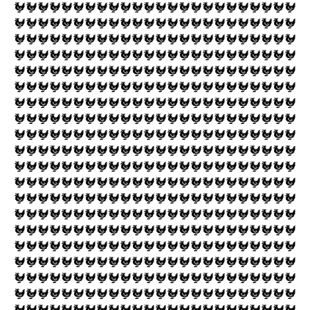
🐓🐓🐓🐓🐓🐓🐓🐓🐓🐓🐓🐓🐓🐓🐓🐓🐓🐓🐓🐓🐓🐓🐓🐓
🐓🐓🐓🐓🐓🐓🐓🐓🐓🐓🐓🐓🐓🐓🐓🐓🐓🐓🐓🐓🐓🐓🐓🐓
🐓🐓🐓🐓🐓🐓🐓🐓🐓🐓🐓🐓🐓🐓🐓🐓🐓🐓🐓🐓🐓🐓🐓🐓
🐓🐓🐓🐓🐓🐓🐓🐓🐓🐓🐓🐓🐓🐓🐓🐓🐓🐓🐓🐓🐓🐓🐓🐓
🐓🐓🐓🐓🐓🐓🐓🐓🐓🐓🐓🐓🐓🐓🐓🐓🐓🐓🐓🐓🐓🐓🐓🐓
🐓🐓🐓🐓🐓🐓🐓🐓🐓🐓🐓🐓🐓🐓🐓🐓🐓🐓🐓🐓🐓🐓🐓🐓
🐓🐓🐓🐓🐓🐓🐓🐓🐓🐓🐓🐓🐓🐓🐓🐓🐓🐓🐓🐓🐓🐓🐓🐓
🐓🐓🐓🐓🐓🐓🐓🐓🐓🐓🐓🐓🐓🐓🐓🐓🐓🐓🐓🐓🐓🐓🐓🐓
🐓🐓🐓🐓🐓🐓🐓🐓🐓🐓🐓🐓🐓🐓🐓🐓🐓🐓🐓🐓🐓🐓🐓🐓
🐓🐓🐓🐓🐓🐓🐓🐓🐓🐓🐓🐓🐓🐓🐓🐓🐓🐓🐓🐓🐓🐓🐓🐓
🐓🐓🐓🐓🐓🐓🐓🐓🐓🐓🐓🐓🐓🐓🐓🐓🐓🐓🐓🐓🐓🐓🐓🐓
🐓🐓🐓🐓🐓🐓🐓🐓🐓🐓🐓🐓🐓🐓🐓🐓🐓🐓🐓🐓🐓🐓🐓🐓
🐓🐓🐓🐓🐓🐓🐓🐓🐓🐓🐓🐓🐓🐓🐓🐓🐓🐓🐓🐓🐓🐓🐓🐓
🐓🐓🐓🐓🐓🐓🐓🐓🐓🐓🐓🐓🐓🐓🐓🐓🐓🐓🐓🐓🐓🐓🐓🐓
🐓🐓🐓🐓🐓🐓🐓🐓🐓🐓🐓🐓🐓🐓🐓🐓🐓🐓🐓🐓🐓🐓🐓🐓
🐓🐓🐓🐓🐓🐓🐓🐓🐓🐓🐓🐓🐓🐓🐓🐓🐓🐓🐓🐓🐓🐓🐓🐓
🐓🐓🐓🐓🐓🐓🐓🐓🐓🐓🐓🐓🐓🐓🐓🐓🐓🐓🐓🐓🐓🐓🐓🐓
🐓🐓🐓🐓🐓🐓🐓🐓🐓🐓🐓🐓🐓🐓🐓🐓🐓🐓🐓🐓🐓🐓🐓🐓
🐓🐓🐓🐓🐓🐓🐓🐓🐓🐓🐓🐓🐓🐓🐓🐓🐓🐓🐓🐓🐓🐓🐓🐓