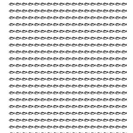
🐟🐟🐟🐟🐟🐟🐟🐟🐟🐟🐟🐟🐟🐟🐟🐟🐟🐟🐟
🐟🐟🐟🐟🐟🐟🐟🐟🐟🐟🐟🐟🐟🐟🐟🐟🐟🐟🐟
🐟🐟🐟🐟🐟🐟🐟🐟🐟🐟🐟🐟🐟🐟🐟🐟🐟🐟🐟
🐟🐟🐟🐟🐟🐟🐟🐟🐟🐟🐟🐟🐟🐟🐟🐟🐟🐟🐟
🐟🐟🐟🐟🐟🐟🐟🐟🐟🐟🐟🐟🐟🐟🐟🐟🐟🐟🐟
🐟🐟🐟🐟🐟🐟🐟🐟🐟🐟🐟🐟🐟🐟🐟🐟🐟🐟🐟
🐟🐟🐟🐟🐟🐟🐟🐟🐟🐟🐟🐟🐟🐟🐟🐟🐟🐟🐟
🐟🐟🐟🐟🐟🐟🐟🐟🐟🐟🐟🐟🐟🐟🐟🐟🐟🐟🐟
🐟🐟🐟🐟🐟🐟🐟🐟🐟🐟🐟🐟🐟🐟🐟🐟🐟🐟🐟
🐟🐟🐟🐟🐟🐟🐟🐟🐟🐟🐟🐟🐟🐟🐟🐟🐟🐟🐟
🐟🐟🐟🐟🐟🐟🐟🐟🐟🐟🐟🐟🐟🐟🐟🐟🐟🐟🐟
🐟🐟🐟🐟🐟🐟🐟🐟🐟🐟🐟🐟🐟🐟🐟🐟🐟🐟🐟
🐟🐟🐟🐟🐟🐟🐟🐟🐟🐟🐟🐟🐟🐟🐟🐟🐟🐟🐟
🐟🐟🐟🐟🐟🐟🐟🐟🐟🐟🐟🐟🐟🐟🐟🐟🐟🐟🐟
🐟🐟🐟🐟🐟🐟🐟🐟🐟🐟🐟🐟🐟🐟🐟🐟🐟🐟🐟
🐟🐟🐟🐟🐟🐟🐟🐟🐟🐟🐟🐟🐟🐟🐟🐟🐟🐟🐟
🐟🐟🐟🐟🐟🐟🐟🐟🐟🐟🐟🐟🐟🐟🐟🐟🐟🐟🐟
🐟🐟🐟🐟🐟🐟🐟🐟🐟🐟🐟🐟🐟🐟🐟🐟🐟🐟🐟
🐟🐟🐟🐟🐟🐟🐟🐟🐟🐟🐟🐟🐟🐟🐟🐟🐟🐟🐟