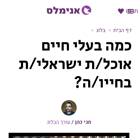
תרמו
דף הבית
בלוג
כ
כמה בעלי חיים
מ
ה
ב
אוכל/ת ישראלי/ת
ע
ל
בחייו/ה?
י
ח
י
י
ם
א
ו
חגי כהן
/
עורך הבלוג
כ
ל