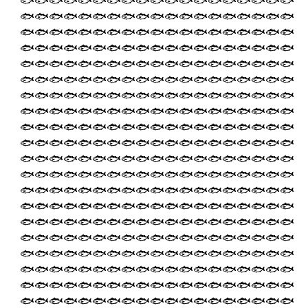
🐟🐟🐟🐟🐟🐟🐟🐟🐟🐟🐟🐟🐟🐟🐟🐟🐟🐟🐟
🐟🐟🐟🐟🐟🐟🐟🐟🐟🐟🐟🐟🐟🐟🐟🐟🐟🐟🐟
🐟🐟🐟🐟🐟🐟🐟🐟🐟🐟🐟🐟🐟🐟🐟🐟🐟🐟🐟
🐟🐟🐟🐟🐟🐟🐟🐟🐟🐟🐟🐟🐟🐟🐟🐟🐟🐟🐟
🐟🐟🐟🐟🐟🐟🐟🐟🐟🐟🐟🐟🐟🐟🐟🐟🐟🐟🐟
🐟🐟🐟🐟🐟🐟🐟🐟🐟🐟🐟🐟🐟🐟🐟🐟🐟🐟🐟
🐟🐟🐟🐟🐟🐟🐟🐟🐟🐟🐟🐟🐟🐟🐟🐟🐟🐟🐟
🐟🐟🐟🐟🐟🐟🐟🐟🐟🐟🐟🐟🐟🐟🐟🐟🐟🐟🐟
🐟🐟🐟🐟🐟🐟🐟🐟🐟🐟🐟🐟🐟🐟🐟🐟🐟🐟🐟
🐟🐟🐟🐟🐟🐟🐟🐟🐟🐟🐟🐟🐟🐟🐟🐟🐟🐟🐟
🐟🐟🐟🐟🐟🐟🐟🐟🐟🐟🐟🐟🐟🐟🐟🐟🐟🐟🐟
🐟🐟🐟🐟🐟🐟🐟🐟🐟🐟🐟🐟🐟🐟🐟🐟🐟🐟🐟
🐟🐟🐟🐟🐟🐟🐟🐟🐟🐟🐟🐟🐟🐟🐟🐟🐟🐟🐟
🐟🐟🐟🐟🐟🐟🐟🐟🐟🐟🐟🐟🐟🐟🐟🐟🐟🐟🐟
🐟🐟🐟🐟🐟🐟🐟🐟🐟🐟🐟🐟🐟🐟🐟🐟🐟🐟🐟
🐟🐟🐟🐟🐟🐟🐟🐟🐟🐟🐟🐟🐟🐟🐟🐟🐟🐟🐟
🐟🐟🐟🐟🐟🐟🐟🐟🐟🐟🐟🐟🐟🐟🐟🐟🐟🐟🐟
🐟🐟🐟🐟🐟🐟🐟🐟🐟🐟🐟🐟🐟🐟🐟🐟🐟🐟🐟
🐟🐟🐟🐟🐟🐟🐟🐟🐟🐟🐟🐟🐟🐟🐟🐟🐟🐟🐟
🐟🐟🐟🐟🐟🐟🐟🐟🐟🐟🐟🐟🐟🐟🐟🐟🐟🐟🐟