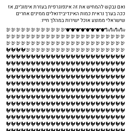
ואם נבקש להמחיש את זה אינפוגרפית בעזרת אימוג'ים, אז
ככה בערך נראית כמות האינדיבידואלים ממינים אחרים
שישראלי ממוצע אוכל ישירות במהלך חייו:
🐑🐑🐑🐑🐮🐮🐮🐮🐮🐮🐮🐮🦃🦃🦃🦃🦃🦃🦃🦃🦃🦃🦃🦃
🦃🦃🦃🦃🦃🦃🦃🦃🦃🦃🦃🦃🦃🦃🦃🦃🦃🦃🦃🦃🦃🦃🦃🦃
🦃🦃🦃🦃🦃🦃🦃🦃🦃🦃🦃🦃🦃🦃🦃🦃🦃🦃🦃🦃🦃🦃🦃🦃
🦃🦃🦃🦃🦃🦃🦃🦃🦃🦃🦃🦃🦃🦃🦃🦃🦃🦃🦃🦃🐓🐓🐓🐓
🐓🐓🐓🐓🐓🐓🐓🐓🐓🐓🐓🐓🐓🐓🐓🐓🐓🐓🐓🐓🐓🐓🐓🐓
🐓🐓🐓🐓🐓🐓🐓🐓🐓🐓🐓🐓🐓🐓🐓🐓🐓🐓🐓🐓🐓🐓🐓🐓
🐓🐓🐓🐓🐓🐓🐓🐓🐓🐓🐓🐓🐓🐓🐓🐓🐓🐓🐓🐓🐓🐓🐓🐓
🐓🐓🐓🐓🐓🐓🐓🐓🐓🐓🐓🐓🐓🐓🐓🐓🐓🐓🐓🐓🐓🐓🐓🐓
🐓🐓🐓🐓🐓🐓🐓🐓🐓🐓🐓🐓🐓🐓🐓🐓🐓🐓🐓🐓🐓🐓🐓🐓
🐓🐓🐓🐓🐓🐓🐓🐓🐓🐓🐓🐓🐓🐓🐓🐓🐓🐓🐓🐓🐓🐓🐓🐓
🐓🐓🐓🐓🐓🐓🐓🐓🐓🐓🐓🐓🐓🐓🐓🐓🐓🐓🐓🐓🐓🐓🐓🐓
🐓🐓🐓🐓🐓🐓🐓🐓🐓🐓🐓🐓🐓🐓🐓🐓🐓🐓🐓🐓🐓🐓🐓🐓
🐓🐓🐓🐓🐓🐓🐓🐓🐓🐓🐓🐓🐓🐓🐓🐓🐓🐓🐓🐓🐓🐓🐓🐓
🐓🐓🐓🐓🐓🐓🐓🐓🐓🐓🐓🐓🐓🐓🐓🐓🐓🐓🐓🐓🐓🐓🐓🐓
🐓🐓🐓🐓🐓🐓🐓🐓🐓🐓🐓🐓🐓🐓🐓🐓🐓🐓🐓🐓🐓🐓🐓🐓
🐓🐓🐓🐓🐓🐓🐓🐓🐓🐓🐓🐓🐓🐓🐓🐓🐓🐓🐓🐓🐓🐓🐓🐓