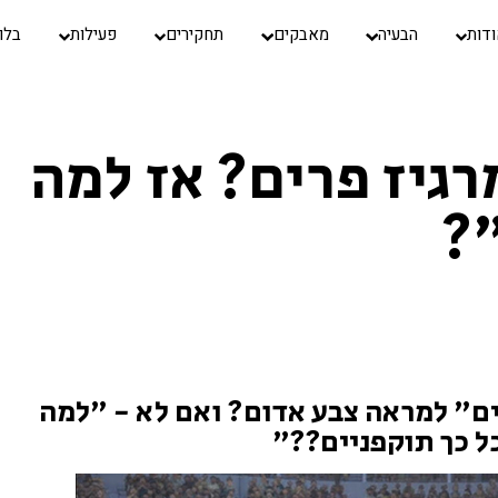
דות
הבעיה
מאבקים
תחקירים
פעילות
בלו
גיז פרים? אז למה
"?
ם" למראה צבע אדום? ואם לא - "למה
ל כך תוקפניים??"