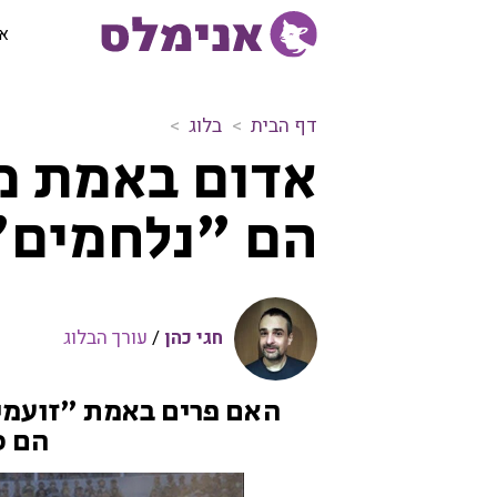
או
דף הבית
בלוג
א
אדום באמת מר
ד
ו
הם "נלחמים
ם
ב
א
מ
ת
חגי כהן
/
עורך הבלוג
מ
ר
ג
האם פרים באמת "זועמי
י
הם כ
ז
פ