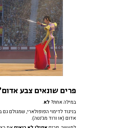
ר
י
ם
?
א
ז
ל
מ
ה
ה
ם
"
נ
ל
פרים שונאים צבע אדום?
ח
מ
במילה אחת?
לא
.
י
בניגוד לדימוי הפופולארי, שמגולם גם בב
ם
אדום (או ורוד מג'נטה).
"
?
למעשה, פרים
אפילו לא רואים
את הצבע