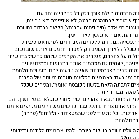
ה חברתית בעלת צורך חזק כל כך להיות יחד עם
ף שמוביל להתנהגות חריגה, לא אופיינית ולא טבעית,
 עבור בני אדם (חיה פחות עדרית?) כליאה בבידוד נחשבת
 מהדעת אם הוא נמשך לאורך זמן.
תעשייה גם גורמת לפרים המבודדים לפתח אגרסיביות
 שכללה לאורך השנים רק למטרה זו: מכים אותם שוב ושוב
ולות על צווארם, מגלחים את הקרניים שלהם כך שיאבדו שיווי
יניהם, לעתים גם מסממים אותם בתרופות וסמים שונים.
טית פרים לאגרסיביות שאינה טבעית להם. תעשיית מלחמת
תר "מטבעם" באמצעות הכלאות חוזרות ונשנות של הפרים
ים לתכונה הזאת בלשון מכובסת "אומץ", ומניחים שככל
נהנה ומבודר יותר.
ירה מוארת באור צהריים ישיר אחרי שנכלאו בתא חשוך, והם
מוני אדם צורחים מכל עבר, פרשים משוריינים מקיפים אותם
ארוכות. וכל זה עוד לפני שהמטאדור - ה"לוחם" (פחחח)
בהם למוות.
ה השליו ושוחר השלום ביותר - להישאר נעים הליכות וידידותי
יהנום??