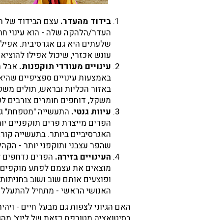
בידוד מהעדר.
עצם הבידוד של חי
העדר/הלהקה שלה - הוא עינוי חרי
שלעתים היא גם אגרסיבית. אפילו
עונש אכזרי, שיכול אפילו להוציא
עינויים מעודדי תוקפנות.
אבל ה
באמצעות עינויים ספציפיים שהיא
באזור הכליות ובראש, תולים משק
משקל, דוחפים חומרים צורבים לע
עיוות גנטי.
התעשייה "מטפחת" גנ
הפרים מייצרת פרים תוקפניים יו
האגרסיביים ביותר. בתעשייה קורא
שהפר עצבני ותוקפני יותר - הקהל 
העינויים בזירה.
הפרים נדחפים לז
מוצאים את עצמם לפתע מוקפים ה
ופוצעים אותם שוב ושוב בחניתות 
האנושי הראשי - מתחיל להתעלל 
האם הגיוני לצפות גם מבעל חיים - ויהי
בסיטואציה מטורפת כזאת של לינץ' מהג