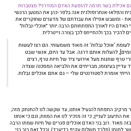
ם אכילת בשר תרמה להופעת האדם המודרני? מצטברות
ית והפלאו-אנתרופולגית אנה בלפר-כהן את המטען הרגשי
זאת - ומשבש אפילו את עבודתם של מדענים שחוקרים את
י האדם היו לאורך התפתחותם הרבה יותר "אוכלי-נבלות"
 להכיר בכך ולהתייחס לכך בצורה נייטרלית:
' לעומת 'אוכל נבלות' זה מאוד משמעותי. הם רצו לעשות
מים], להעלות אותם דרגה. אבל עד היום, אנשי שבט
י טרף שחגות מעל אירועי ציד של חיות טרף, רצים
 עדיין בעיצומו, מבריחים את הלביאה המסכנה שצדה
ייתי אומרת לסטודנטים שלי – גם אתם אוכלים נבלות.
שר מרקיב התפתח להגעיל אותנו, עד שקשה לנו להתנתק מזה;
ת התיעוב לעניין; כי זה מזכיר לנו את המוות; וגם כי אנחנו
 בזה מאוד. רוב בני האדם אוכלים פגרים של חיות שמתו הרבה
ר למותן (מלבד תשלום עקיף בדיעבד), ובכל זאת רוב בני