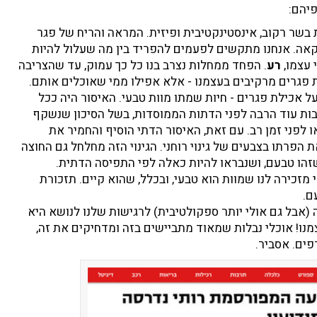
יהם:
בשר רקוב, אינסטינקטיבית ופיזית. המראה והריח של פגר
הקאה. אנחנו מתקשים לפעמים להפריד בין מה שעלול להיות
 עצמו,
רע
. הפחד ממחלות נצרב בנו כל כך עמוק, עד שהצריבה
 פגרים מרקיבים בעצמנו - אלא אפילו ממי שאוכלים אותם.
על אכילת פגרים - חיות שמתו מוות טבעי. האיסור היה ככל
ות עוד הרבה לפני הדתות הממוסדות, בשל הסיכון שנשקף
לפני זמן רב. עם זאת, האיסור הדתי הוסיף והחמיר את
 הפרתו בצבעים של גינוי רוחני. הגינוי הזה מחלחל גם החוצה
זהו טבעם, ושנבראו להיות כאלה לפי התפיסה הדתית.
 מזכירה לנו שמוות הוא טבעי, ובכלל, שהוא קיים. תזכורת
ם.
(אבל גם אולי יותר ספקולטיבית) לרגישות שלנו לנושא היא
נו! אוכלי נבלות שמאוד מתביישים בזה ומדחיקים את זה,
פים. אסביר.