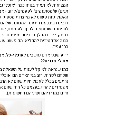
המציאות לא תמיד בנויה ככה. "אוכלי נ
תנים) ש"מסתפקים" לפעמים/לרוב - אבל
האקולוגיות פשוט לא מייצרות מספיק גוו
דובים רבים, עם התזונה המגוונת שלהם,
לווייתנים שנסחפים לחוף. לעומתם, יש 
בהתקף לב במהלך הבריחה מפניהם. עד כ
הגנה אפקטיבית להפליא: הם פשוט עוש
בהן עניין.
ידוע שבני אדם נחשבים ל
אוכלי-כל
. אב
אוכלי פגרים
??
כמו שנראה, לא קל לענות על השאלה בצ
שכיום לפחות, רוב בני האדם הם 'אוכלי 
נרתעים בכלל לאכול חיות שהם לא הרגו
מקפידים להרוג בעצמם כל חיה שהם אוכל
חיים במו ידיהם ושיניהם החשופות).