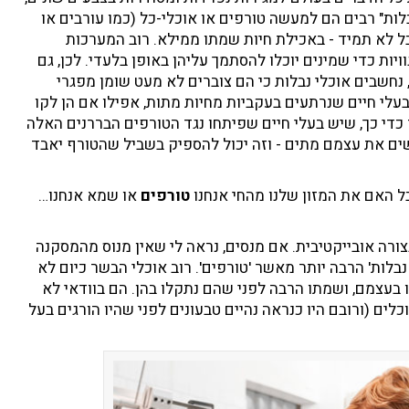
בלות" רבים הם למעשה טורפים או אוכלי-כל (כמו עורבים או
 לא תמיד - באכילת חיות שמתו ממילא. רוב המערכות
יות כדי שמינים יוכלו להסתמך עליהן באופן בלעדי. לכן, גם
 נחשבים אוכלי נבלות כי הם צוברים לא מעט שומן מפגרי
בעלי חיים שנרתעים בעקביות מחיות מתות, אפילו אם הן לקו
די כך, שיש בעלי חיים שפיתחו נגד הטורפים הבררנים האלה
ים את עצמם מתים - וזה יכול להספיק בשביל שהטורף יאבד
ל האם את המזון שלנו מהחי אנחנו
טורפים
או שמא אנחנו…
ורה אובייקטיבית. אם מנסים, נראה לי שאין מנוס מהמסקנה
נבלות' הרבה יותר מאשר 'טורפים'. רוב אוכלי הבשר כיום לא
 בעצמם, ושמתו הרבה לפני שהם נתקלו בהן. הם בוודאי לא
ים (ורובם היו כנראה נהיים טבעונים לפני שהיו הורגים בעל