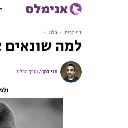
או
דף הבית
בלוג
ל
למה שונאים א
מ
ה
ש
ו
נ
חגי כהן
/
עורך הבלוג
א
י
ולמ
ם
א
ו
כ
ל
י