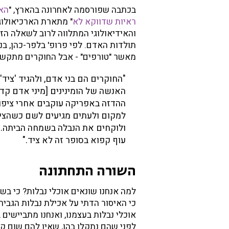
בכתבה שפורסמה לאחרונה בהארץ, "
הא
ראיות שדווקא לא
" מתארת הארכיאולוג
והאידיאולוגי המתלווה לרוב לשאלה ה
תולדות האדם. לפי פרופ' בלפר-כהן, בנ
מאשר "טורפים" - אבל החוקרים מתקשים
"החוקרים הם בני אדם, ולהגיד 'ציד
האנשה של הומינינים [מיני אדם קדו
ההדזה באפריקה עוקבים אחרי ציפור
למקום ולעתים מגיעים לשם כשהציד
ולוקחים את הנבלה בשמחה הביתה. ה
עוף קפוא בסופר זה לא ציד."
השורה התחתונה
למה אנחנו שונאים אוכלי נבלות? כי ב
כי האיסור הדתי על אכילת נבלות הגביר א
אוכלי נבלות בעצמנו, ואנחנו מתביישים
לפני שהם נתקלו בהן, שאין להם שום קש