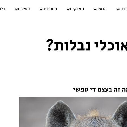
דות
הבעיה
מאבקים
תחקירים
פעילות
בלו
וכלי נבלות?
ה זה בעצם די טפשי