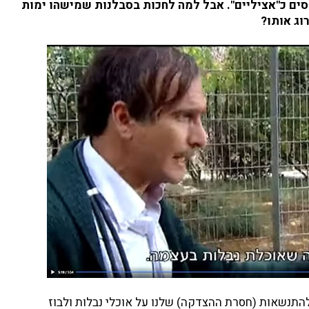
פסים כ"אציליים". אבל למה לחכות בסבלנות שמישהו ימות
וג אותו?
תנשאות (חסרת ההצדקה) שלנו על אוכלי נבלות ולבוז