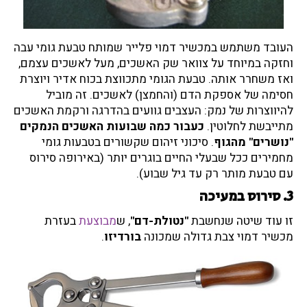
העובד משתמש במכשיר דמוי פלייר שמותח טבעת גומי עבה
וחזקה במיוחד על צוואר שק האשכים, מעל לאשכים עצמם,
ואז משחרר אותה. טבעת הגומי מתכווצת בכוח אדיר ויוצרת
חסימה של אספקת הדם (והחמצן) לאשכים. זה מוביל
להיווצרות של נמק: העצבים גוועים בהדרגה ורקמת האשכים
מתייבשת לחלוטין.
כעבור כמה שבועות האשכים הנמקים
"נושרים" מהגוף
. סיכוני זיהום שקשורים בטבעות גומי
מחמירים ככל שבעלי החיים בוגרים יותר (באירופה סירוס
עם טבעת מותר רק עד גיל שבוע).
3. סירוס במעיכה
זו עוד שיטה שנחשבת
"נטולת-דם"
, ש
מבוצעת
בעזרת
מכשיר דמוי צבת גדולה שמכונה
בורדיזו
.