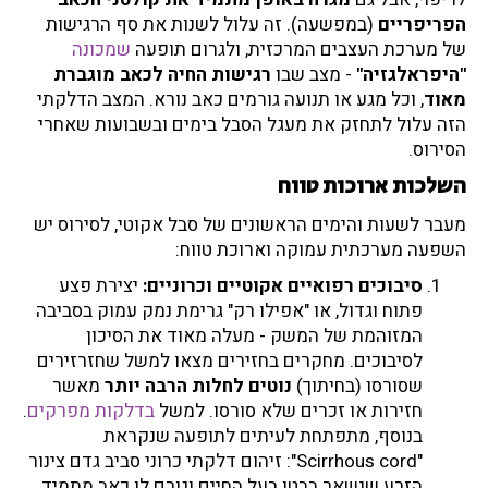
הפריפריים
(במפשעה). זה עלול לשנות את סף הרגישות
של מערכת העצבים המרכזית, ולגרום תופעה
שמכונה
"היפראלגזיה"
- מצב שבו
רגישות החיה לכאב מוגברת
מאוד
, וכל מגע או תנועה גורמים כאב נורא. המצב הדלקתי
הזה עלול לתחזק את מעגל הסבל בימים ובשבועות שאחרי
הסירוס.
השלכות ארוכות טווח
מעבר לשעות והימים הראשונים של סבל אקוטי, לסירוס יש
השפעה מערכתית עמוקה וארוכת טווח:
סיבוכים רפואיים אקוטיים וכרוניים:
יצירת פצע
פתוח וגדול, או "אפילו רק" גרימת נמק עמוק בסביבה
המזוהמת של המשק - מעלה מאוד את הסיכון
לסיבוכים. מחקרים בחזירים מצאו למשל שחזרזירים
שסורסו (בחיתוך)
נוטים לחלות הרבה יותר
מאשר
חזירות או זכרים שלא סורסו. למשל
בדלקות מפרקים
.
בנוסף, מתפתחת לעיתים לתופעה שנקראת
"Scirrhous cord": זיהום דלקתי כרוני סביב גדם צינור
הזרע שנשאר בבטן בעל החיים וגורם לו כאב מתמיד.