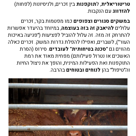
טריטוריאלית
, ל
תוקפנות
בין זכרים, ולניסיונות (לפחות)
להזדווג
עם הנקבות.
במשקים סגורים וצפופים
כמו מפטמות בקר, זכרים
עלולים
להיאבק זה בזה בעוצמה
, במיוחד בהיעדר אפשרות
להתרחק זה מזה. זה עלול להוביל לפציעות ("פגיעה באיכות
העור"), לשברים, ואפילו להפלת גדרות המשק. זכרים כאלה
מהווים גם
"סכנה בטיחותית" לעובדים
. סירוס (הסרת
האשכים או נטרול פעילותם) מפחית מאוד את רמת
התוקפנות ואת הפעילות המינית, והופך את ניצול החיות
וה"טיפול" בהן
לנוחים ובטוחים
בהרבה.