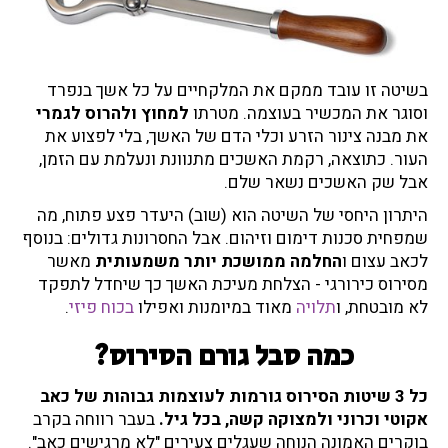
בשיטה זו
עובד ממקם את המלקחיים על כל אשך בנפרד
וסוגר את המכשיר בעוצמה. מטרתו
למחוץ ולהרוס לגמרי
את מבנה צינור הזרע וכלי הדם של האשך, בלי לפצוע את
העור. כתוצאה, רקמת האשכים מתנוונת ונעלמת עם הזמן,
אבל שק האשכים נשאר שלם.
היתרון היחסי של השיטה הוא (שוב) היעדר פצע פתוח, מה
שמפחית סכנות דימום וזיהום. אבל החסרונות גדולים: בנוסף
לכאב עצום ו
החלמה ממושכת יותר משמעותית
מאשר
מסירוס כירורגי - הצלחת מעיכת האשך כך שיחדל לתפקד
לא מובטחת, ו
תלויה
מאוד במיומנות ואפילו
בכוח פיזי
.
כמה סבל גורם הסירוס?
כל 3 שיטות הסירוס גורמות לעוצמות גבוהות של כאב
אקוטי וכרוני ולמצוקה קשה, בכל גיל.
בעבר רווחה בקרב
בוקרים האמונה הנוחה שעגלים צעירים "לא מרגישים כאב".