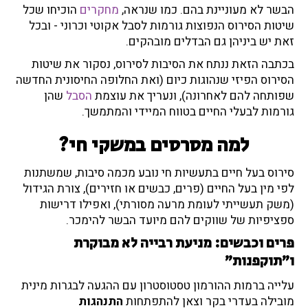
הבשר לא מעוניינת בהם. כמו שנראה,
מחקרים
הוכיחו שכל
שיטות הסירוס הנפוצות גורמות לסבל אקוטי וכרוני - ובכל
זאת יש ביניהן גם הבדלים מובהקים.
בכתבה הזאת ננתח את הסיבות לסירוס, נסקור את שיטות
הסירוס הפיזי שנהוגות כיום (ואת החלופה החיסונית החדשה
שפותחה להם לאחרונה), ונעריך את עוצמת
הסבל
שהן
גורמות לבעלי החיים בטווח המיידי והמתמשך.
למה מסרסים במשקי חי?
סירוס בעל חיים בתעשיות חי נובע מכמה סיבות, שמשתנות
לפי מין בעל החיים (פרים, כבשים או חזירים), צורת הגידול
(משק תעשייתי לעומת מרעה מסורתי), ואפילו דרישות
ספציפיות של שווקים להם מיועד הבשר להימכר.
פרים וכבשים: מניעת רבייה לא מבוקרת
ו"תוקפנות"
עלייה ברמות ההורמון טסטוסטרון עם ההגעה לבגרות מינית
מובילה בעדרי בקר וצאן להתפתחות
התנהגות