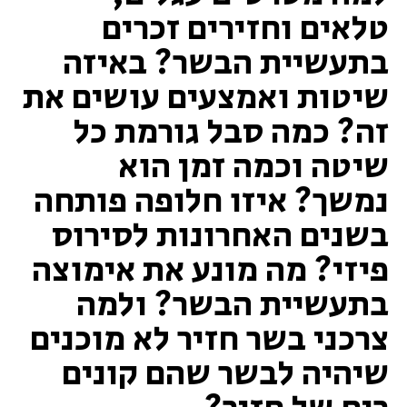
ת
טלאים וחזירים זכרים
ע
בתעשיית הבשר? באיזה
ש
י
שיטות ואמצעים עושים את
י
ת
זה? כמה סבל גורמת כל
ה
שיטה וכמה זמן הוא
ב
ש
נמשך? איזו חלופה פותחה
ר
?
בשנים האחרונות לסירוס
ו
פיזי? מה מונע את אימוצה
ב
א
בתעשיית הבשר? ולמה
י
ז
צרכני בשר חזיר לא מוכנים
ה
שיהיה לבשר שהם קונים
ש
י