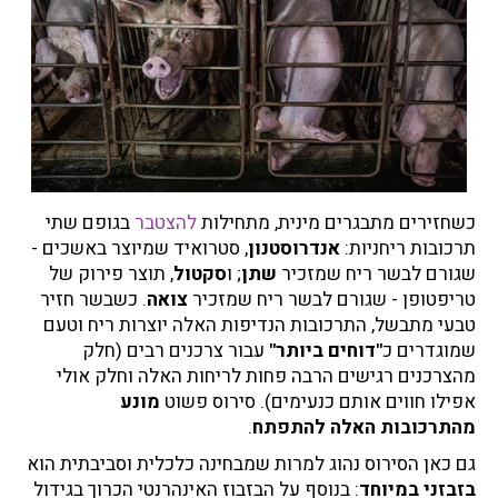
כשחזירים מתבגרים מינית, מתחילות
להצטבר
בגופם שתי
תרכובות ריחניות:
אנדרוסטנון
, סטרואיד שמיוצר באשכים -
שגורם לבשר ריח שמזכיר
שתן
; ו
סקטול
, תוצר פירוק של
טריפטופן - שגורם לבשר ריח שמזכיר
צואה
. כשבשר חזיר
טבעי מתבשל, התרכובות הנדיפות האלה יוצרות ריח וטעם
שמוגדרים כ
"דוחים ביותר"
עבור צרכנים רבים (חלק
מהצרכנים רגישים הרבה פחות לריחות האלה וחלק אולי
אפילו חווים אותם כנעימים). סירוס פשוט
מונע
מהתרכובות האלה להתפתח
.
גם כאן הסירוס נהוג למרות שמבחינה כלכלית וסביבתית הוא
בזבזני במיוחד
: בנוסף על הבזבוז האינהרנטי הכרוך בגידול