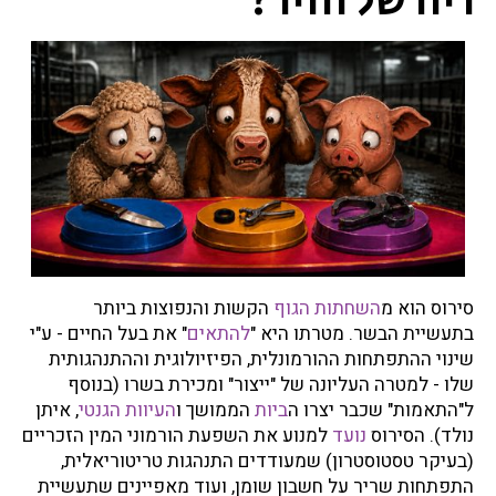
ריח של חזיר?
ט
ו
ת
?
סירוס הוא מ
השחתות הגוף
הקשות והנפוצות ביותר
בתעשיית הבשר. מטרתו היא "
להתאים
" את בעל החיים - ע"י
שינוי ההתפתחות ההורמונלית, הפיזיולוגית וההתנהגותית
שלו - למטרה העליונה של "ייצור" ומכירת בשרו (בנוסף
ל"התאמות" שכבר יצרו ה
ביות
הממושך ו
העיוות הגנטי
, איתן
נולד). הסירוס
נועד
למנוע את השפעת הורמוני המין הזכריים
(בעיקר טסטוסטרון) שמעודדים התנהגות טריטוריאלית,
התפתחות שריר על חשבון שומן, ועוד מאפיינים שתעשיית