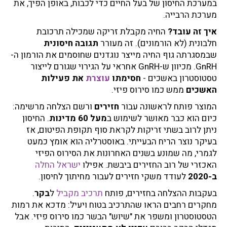
במערכת החיסון של בעל החיים כדי לכבות, באופן הפיך, את
מערכת הרבייה.
איך זה עובד?
החיה מקבלת זריקה שמכילה תרכובת
חלבונית (לא הורמונים). זה מעורר
תגובה חיסונית
שבמסגרתה גוף החיה מייצר נוגדנים שחוסמים את הורמון ה-
GnRH. מכיוון ש-GnRH אחראי על הגירוי שגורם לייצור
טסטוסטרון באשכים -
חסימתו
עוצרת
את פעילות
האשכים
ממש כמו סירוס פיזי.
המוצר פותח לראשונה עבור
חזירים
ורשם הצלחה מרשימה:
כיום הוא כבר מאושר לשימוש ב
מעל 60 מדינות
. החיסון
ניתן לרוב בשתי זריקות לקראת סוף תקופת הפיטום, אז
בעיקר נוצר הריח הבעייתי. באוסטרליה הוא אומץ כמעט
לגמרי, מה שמונע בשנים האחרונות את הסירוס הפיזי
האכזרי של רוב החזירים ביבשת. אפילו
ישראל החלה
ב-2020
לעודד משקי חזירים לעבור מחיתוך לחיסון.
בעקבות ההצלחה בחזירים, פותח
תרכיב מקביל
ל
בקר
.
מחקרים רחבים הראו שהתרכיב בטוח ויעיל: מדכא את רמות
הטסטוסטרון ומשפר את "שיוש" הבשר כמו סירוס פיזי. אבל