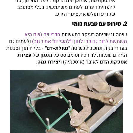
אימסקולטור, שמועך את הרקמה לפני החיתוך, כדי
להפחית דימום. לעתים משתמשים בכלי מסתובב
שקורע ותולש את צינור הזרע.
2. סירוס עם טבעת גומי
שיטה זו שכיחה בעיקר בתעשיות
הכבשים (שם היא
משמשת לרוב גם כדי לנוון ו"להעלים" את הזנב)
ולעתים גם
בעדרי בקר, ונחשבת כשיטה
"נטולת-דם"
- בלי חיתוך וסכנות
הזיהום שנלוות לו. הסירוס מבוסס על מנגנון של
עצירת
אספקת הדם
לאיבר (איסכמיה) ו
יצירת נמק
.