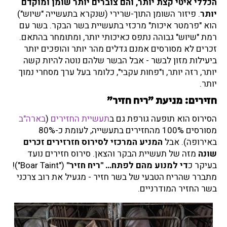
הכללי איטי קצת יותר, והם צוברים יותר שומן ומוקדם
יותר
. פיזור השומן התוך-שרירי (שנקרא בתעשייה "שיוש")
הוא "פרמטר איכות" מרכזי בתעשיית בשר הבקר. בשר עם
רמת "שיוש" גבוהה נתפס כאיכותי יותר, ומתומחר בהתאם.
זכרים לא מסורסים אמנם גדלים מהר יותר והופכים יותר
ביעילות מזון לבשר - אבל הבשר שלהם נוטה להיות קשה
יותר, רזה יותר, ו"פחות עקבי"
, כלומר בעל ערך מסחרי נמוך
יותר.
חזירים: מניעת "ריח חזיר"
הסירוס הוא תופעה גורפת גם ב
תעשיית החזירים
(
בארה"ב
מסורסים 100% מהחזירים בתעשייה, לעומת כ-80%
באירופה). אבל
המניע המרכזי לסירוס חזרזירים זכרים
שונה
מזה של תעשיית הבקר והצאן. סירוס חזירים נועד
בעיקר כ
די למנוע מהם לפתח… "ריח חזיר"
("Boar Taint")!
מתברר שהריח הטבעי של בשר חזיר - מגעיל את רוב צרכני
בשר החזיר המודרניים.