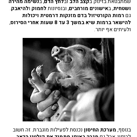
שמתבטאת בזינוק ב
קצב הלב
וב
לחץ הדם
, ב
נשימה מהירה
ושטחית
, ב
אישונים מורחבים
, ובנסיונות
לחמוק
ו
להיאבק
.
גם
רמות הקורטיזול בדם מזנקות דרמטית ויכולות
להישאר ברמות שיא במשך 3 עד 8 שעות אחרי הסירוס
,
ולעיתים אף יותר.
בנוסף,
מערכת החיסון
נכנסת לפעילות מוגברת. זה חשוב
לריפוי, אבל גם
מגרה באופן מתמיד את קולטני הכאב