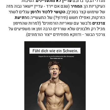
מגדלי הבקר ברובם
עדיין לא מתעניינים
. הסיבות
העיקריות הן:
המחיר
(שגם אם יירד - עדיין יישאר גבוה מזה
של שימוש קצר בסכין);
הקושי ללכוד ולרסן
עגלים לשתי
הזרקות; ואפילו חשש (תירוץ?) של התעשייה מ
רתיעת
צרכנים
מ"בשר עם שאריות הורמונים" (למרות שהחיסון
מכיל רק חלבונים שלא שורדים הרבה זמן או משפיעים על
צרכני הבשר - ודווקא מפחיתים ייצור הורמונים).