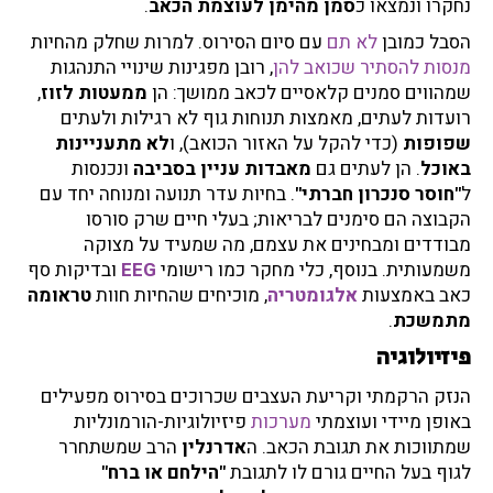
נחקרו ונמצאו כ
סמן מהימן לעוצמת הכאב
.
הסבל כמובן
לא תם
עם סיום הסירוס. למרות שחלק מהחיות
מנסות להסתיר שכואב להן
, רובן מפגינות שינויי התנהגות
שמהווים סמנים קלאסיים לכאב ממושך: הן
ממעטות לזוז
,
רועדות לעתים, מאמצות תנוחות גוף לא רגילות ולעתים
שפופות
(כדי להקל על האזור הכואב), ו
לא מתעניינות
באוכל
. הן לעתים גם
מאבדות עניין בסביבה
ונכנסות
ל
"חוסר סנכרון חברתי"
. בחיות עדר תנועה ומנוחה יחד עם
הקבוצה הם סימנים לבריאות; בעלי חיים שרק סורסו
מבודדים ומבחינים את עצמם, מה שמעיד על מצוקה
משמעותית. בנוסף, כלי מחקר כמו רישומי
EEG
ובדיקות סף
כאב באמצעות
אלגומטריה
, מוכיחים שהחיות חוות
טראומה
מתמשכת
.
פיזיולוגיה
הנזק הרקמתי וקריעת העצבים שכרוכים בסירוס מפעילים
באופן מיידי ועוצמתי
מערכות
פיזיולוגיות-הורמונליות
שמתווכות את תגובת הכאב. ה
אדרנלין
הרב שמשתחרר
לגוף בעל החיים גורם לו לתגובת
"הילחם או ברח"