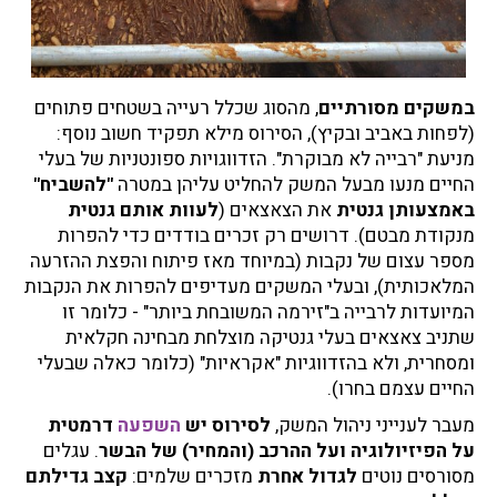
במשקים מסורתיים
, מהסוג שכלל רעייה בשטחים פתוחים
(לפחות באביב ובקיץ), הסירוס מילא תפקיד חשוב נוסף:
מניעת "רבייה לא מבוקרת". הזדווגויות ספונטניות של בעלי
החיים מנעו מבעל המשק להחליט עליהן במטרה
"להשביח"
באמצעותן גנטית
את הצאצאים (
לעוות אותם גנטית
מנקודת מבטם). דרושים רק זכרים בודדים כדי להפרות
מספר עצום של נקבות (במיוחד מאז פיתוח והפצת ההזרעה
המלאכותית), ובעלי המשקים מעדיפים להפרות את הנקבות
המיועדות לרבייה ב"זירמה המשובחת ביותר" - כלומר זו
שתניב צאצאים בעלי גנטיקה מוצלחת מבחינה חקלאית
ומסחרית, ולא בהזדווגיות "אקראיות" (כלומר כאלה שבעלי
החיים עצמם בחרו).
מעבר לענייני ניהול המשק,
לסירוס יש
השפעה
דרמטית
על הפיזיולוגיה ועל ההרכב (והמחיר) של הבשר
. עגלים
מסורסים נוטים
לגדול אחרת
מזכרים שלמים:
קצב גדילתם