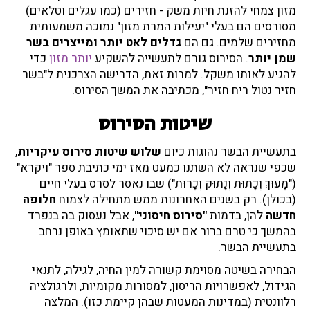
מזון צמחי להזנת חיות משק - חזירים (כמו עגלים וטלאים)
מסורסים הם בעלי "יעילות המרת מזון" נמוכה משמעותית
מחזירים שלמים. גם הם
גדלים לאט יותר ומייצרים בשר
שמן יותר
. הסירוס גורם לתעשייה להשקיע
יותר מזון
כדי
להגיע לאותו משקל. למרות זאת, הדרישה הצרכנית ל"בשר
חזיר נטול ריח חזיר", מכתיבה את המשך הסירוס.
שיטות הסירוס
בתעשיית הבשר נהוגות כיום
שלוש שיטות סירוס עיקריות
,
שכפי שנראה לא השתנו כמעט מאז ימי כתיבת ספר "ויקרא"
("מָעוּךְ וְכָתוּת וְנָתוּק וְכָרוּת") שבו נאסר לסרס בעלי חיים
(בכולן). רק בשנים האחרונות ממש מתחילה לצמוח
חלופה
חדשה
להן, בדמות
"סירוס חיסוני"
, אבל נעסוק בה בנפרד
בהמשך כי טרם ברור אם יש סיכוי שתאומץ באופן נרחב
בתעשיית הבשר.
הבחירה בשיטה מסוימת קשורה למין החיה, לגילה, לתנאי
הגידול, לאפשרויות הריסון, למסורות מקומיות, ולרגולציה
רלוונטית (במדינות המעטות שבהן קיימת כזו). המלצה