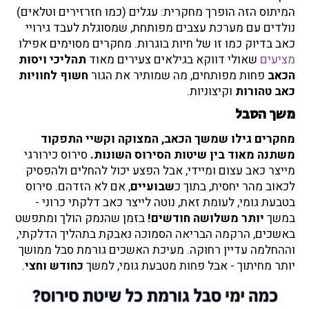
המיתוס הזה הופרך מחקרית: עגלים (כמו חזרזירים וטלאים)
נולדים עם מערכת עצבים מפותחת, שמסוגלת לעבד גירויי
כאב בדיוק כמו זו של חיות בוגרות. מחקרים מסוימים אפילו
מציעים
שאולי דווקא בגילאים צעירים מאוד
תהליכי ויסות
הכאב
פחות מפותחים, מה שמותיר את הגור
חשוף לחוויות
כאב טהורות
וקיצוניות.
משך הסבל
מחקרים גילו שמשך הכאב, המצוקה וקשיי התפקוד
משתנה מאוד בין שיטות הסירוס השונות.
סירוס כירורגי
מייצר כאב עצום ומיידי, אבל הפצע יכול להחלים ולהפסיק
לכאוב מהר יחסית, בתוך כ
שבועיים
, אם לא הזדהם. סירוס
בטבעת גומי, לעומת זאת, נוטה לייצר כאב דלקתי כרוני -
במשך
יותר משלושה חודשים!
בזמן שהנמק הולך ומתפשט
באשכים, הרקמה הבריאה הסמוכה נאבקת בתהליך הדלקתי,
וההחלמה עדיין רחוקה. מעיכת האשכים גורמת סבל ממושך
יותר מחיתוך - אבל פחות מטבעת גומי, למשך
כחודש וחצי
.