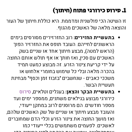
1. סירוס כירורגי פתוח (חיתוך)
זו השיטה הכי פולשנית ומדממת. היא כוללת חיתוך של העור
והוצאה מלאה של האשכים מהגוף.
בתעשיית החזירים:
רוב החזרזירים מסורסים בימים
הראשונים לחייהם. העובד תופס את החזרזיר הפוך
(הראש למטה), מבצע חיתוך אחד או שניים בשק
האשכים עם סכין, ואז חותך או אף תולש אותם החוצה
על ידי קריעת צינור הזרע. זה מבוצע כמעט תמיד
בהכרה מלאה ובלי כל שימוש בחומרי אלחוש או
משככי כאבים - שנחשבים "בזבוז זמן וכסף" מבחינת
תעשיית הבשר.
בתעשיית הבקר והצאן:
בעגלים וטלאים,
סירוס
כירורגי מבוצע בגילאים משתנים, ממספר ימים ועד
מספר חודשים. הם מרוסנים לרוב במתקן ייעודי,
והעובד מבצע חיתוך או שניים של שק האשכים שלהם,
ואז מושך החוצה את צינור הזרע וכלי הדם שמחוברים
לאשכים. לפעמים משתמשים בכלי ייעודי כמו