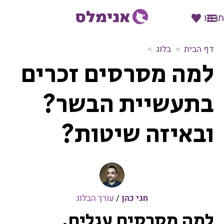
תרמו
דף הבית
בלוג
ל
למה מסרסים זכרים
מ
ה
מ
בתעשיית הבשר?
ס
ר
ובאיזה שיטות?
ס
י
ם
ז
כ
ר
י
חגי כהן
/
עורך הבלוג
ם
למה מסרסים עגלים,
ב