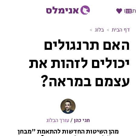
תרמו
דף הבית
בלוג
ה
האם תרנגולים
א
ם
ת
יכולים לזהות את
ר
נ
עצמם במראה?
ג
ו
ל
י
ם
י
כ
חגי כהן
/
עורך הבלוג
ו
מהן השיטות החדשות להתאמת "מבחן
ל