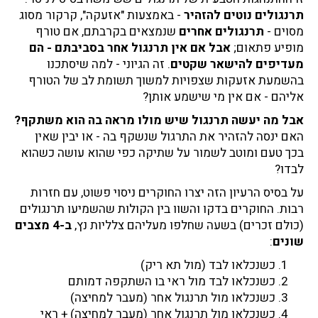
תרנגולים נוטים להזהיר
- באמצעות "אזעקה", קרקור מסוג
מסוים -
תרנגולים אחרים
שנמצאים בקרבתם, אם טורף
מופיע פתאום;
אבל אם אין תרנגול אחר בסביבתם - הם
מעדיפים להישאר שקטים
. זה הגיוני - למה שיסתכנו
בהשמעת אזעקות שצפויות למשוך תשומת לב של הטורף
אליהם - אם אין מי שישמע אותן?
אבל מה יעשה תרנגול שיש מולו מראה בה הוא משתקף?
האם ינסה להזהיר את התרגול שנשקף בה - או יבין שאין
בכך טעם ומוטב לשמור על שתיקה כפי שהוא עושה כשהוא
לבדו?
על בסיס הרעיון הזה יצרו החוקרים ניסוי פשוט, עם חזרות
רבות. החוקרים בדקו והשוו בין הקולות שהשמיעו תרנגולים
(כולם זכרים) בשעה שחלפו מעליהם צלליות נץ,
ב-4 מצבים
שונים
:
כשנכלאו לבד (מול תא ריק)
כשנכלאו לבד מול ראי בו השתקפה דמותם
כשנכלאו מול תרנגול אחר (מעבר למחיצה)
כשנכלאו מול תרנגול אחר (מעבר למחיצה) + ראי