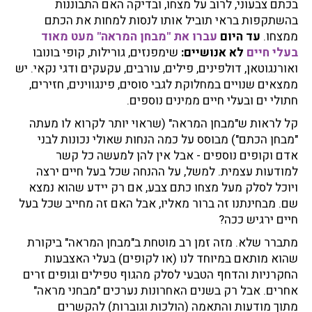
בכתם צבעוני, לרוב על מצחו, ובדיקה האם התבוננות
בהשתקפות בראי תוביל אותו לנסות למחות את הכתם
ממצחו.
עד היום
עברו את "מבחן המראה" מעט מאוד
בעלי חיים
לא אנושיים:
שימפנזים, גורילות, קופי בונובו
ואורנגוטאן, דולפינים, פילים, עורבים, עקעקים ודגי נקאי. יש
ממצאים שנויים במחלוקת לגבי סוסים, פינגווינים, חזירים,
חתולי ים ובעלי חיים ממינים נוספים.
קל לראות ש"מבחן המראה" (שראוי יותר לקרוא לו מעתה
"מבחן הכתם") מבוסס על כמה הנחות שאולי נכונות לבני
אדם וקופים נוספים - אבל אין להן למעשה כל קשר
למודעות עצמית. למשל, על ההנחה שכל בעל חיים ירצה
ויוכל לסלק מעל מצחו כתם צבע, אם רק יידע שהוא נמצא
שם. מבחינתנו זה ברור מאליו, אבל האם זה מחייב שכל בעל
חיים ירגיש ככה?
מתברר שלא. מזה זמן רב מוטחת ב"מבחן המראה" ביקורת
שהוא מותאם במיוחד לנו (או לקופים) בעלי האצבעות
החקרניות והדחף הטבעי לסלק מהגוף טפילים וגופים זרים
אחרים. אבל רק בשנים האחרונות נערכים "מבחני מראה"
מתוך מודעות והתאמה (הולכות וגוברות) להקשרים