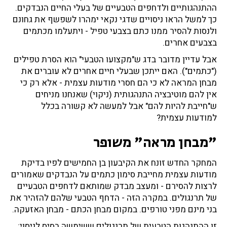
ההתנהגותיים ולדחפים הטבעיים של בעלי החיים הנבדקים.
כך למשל הראו ניסויים שדגי נקאי ימהרו לשפשף את גחונם
ולנסות להסיר ממנו כתם בצבעי טפיל - ויתעלמו מכתמים
בצבעים אחרים.
אבל עדיין מדובר בדג ש"מקצועו הטבעי" הוא הסרת טפילים
("כתמים"). האם ייתכן שבעלי חיים אחרים לא עוברים את
מבחן המראה לא כי הם חסרי מודעות עצמית - אלא רק כי
אין להם מוטיבציה התנהגותית (ניקוי) שאנחנו מניחים
ש"חייבת להיות להם" אבל למעשה לא קשורה בכלל
למודעות עצמית?
"מבחן מראה" משופר
המחקר החדש זונח את הקיבעון בן החמישים לפיו בדיקת
מודעות עצמית מחייבת סימון כתמים על הנבדקים שאמורים
לרצות להסירם - ומעצב מבדק שמותאם לדחפים הטבעיים
של תרנגולים. במקרה הזה - הדחף הטבעי שלהם להזהיר את
בני מינם מפני טורפים. במקום מבחן הכתם - מבחן האזעקה.
זו ההתנהגות הטבעית של תרנגולים ששימשה בסיס לניסוי: