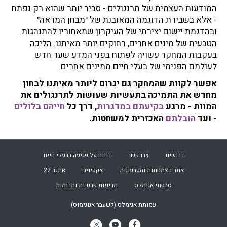
המודעות העצמית של תרנגולים - סביר יותר שהוא רק נפתח
- אלא בשבירת הדוגמה המאובנת של "מבחן המראה"
ובהדגמת יישום יצירתי של העיקרון שמאחוריו להתנהגות
הטבעית של מינים אחרים, רחוקים יותר מאיתנו. הליכה
בעקבות המחקר עשויה לפתוח בפני המדע שער חדש
לעולמם הפנימי של בעלי חיים ממינים אחרים.
אפשר לקוות שהמחקר גם יגרום ליותר מאיתנו לבחון
מחדש את התמיכה בתעשיות שעושות לתרנגולים את
המוות - מרגע
בקיעתם במדגרות
, דרך כל
חייהם בלולים
- ועד
הובלתם
האכזרית למשחטות.
דרושים
צרו קשר
דיווח על פגיעה בבעלי חיים
אתר הצמחונות והטבעונות
אקטיויגן
אתגר 22
סרטוני אנימלס
מדיניות פרטיות ותרומות
עמותת
אנימלס (לשעבר אנונימוס)
Instagram
Youtube
Facebook