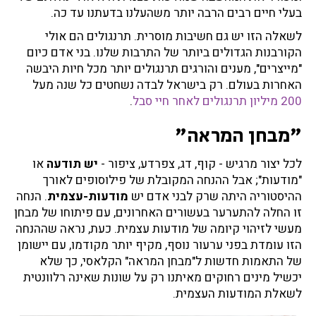
בעלי חיים רבים הרבה יותר משהעלנו בדעתנו עד כה.
לשאלה הזו יש גם חשיבות מוסרית. תרנגולים הם אולי
הקורבנות הגדולים ביותר של התרבות שלנו. בני אדם כיום
"מייצרים", מענים והורגים תרנגולים יותר מכל חיות היבשה
האחרות בעולם. רק בישראל לבדה נשחטים כל שנה מעל
200 מיליון תרנגולים לאחר חיי סבל
.
"מבחן המראה"
לכל יצור מרגיש - קוף, דג, צפרדע, ציפור -
יש תודעה
או
"מודעות"; אבל ההנחה המקובלת של פילוסופים לאורך
ההיסטוריה היתה שרק לבני אדם יש
מודעות-עצמית
. הנחה
זו החלה להתערער בעשורים האחרונים, עם פיתוחו של מבחן
מעשי לזיהוי קיומה של מודעות עצמית. כעת, נראה שההנחה
הזו עומדת בפני ערעור נוסף, מקיף יותר מקודמו, עם יישומן
של התאמות חדשות ל"מבחן המראה" הקלאסי, כך שלא
יכשיל מינים רחוקים מאיתנו רק על שונות שאינה רלוונטית
לשאלת המודעות העצמית.