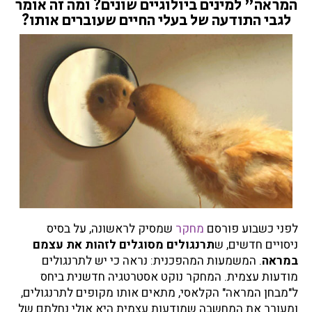
המראה" למינים ביולוגיים שונים? ומה זה אומר
י
לגבי התודעה של בעלי החיים שעוברים אותו?
ם
ל
ז
ה
ו
ת
א
ת
ע
צ
מ
ם
ב
לפני כשבוע פורסם
מחקר
שמסיק לראשונה, על בסיס
מ
ניסויים חדשים, ש
תרנגולים מסוגלים לזהות את עצמם
ר
במראה
. המשמעות המהפכנית: נראה כי יש לתרנגולים
א
מודעות עצמית. המחקר נוקט אסטרטגיה חדשנית ביחס
ה
ל"מבחן המראה" הקלאסי, מתאים אותו מקופים לתרנגולים,
?
ומעורר את המחשבה שמודעות עצמית היא אולי נחלתם של