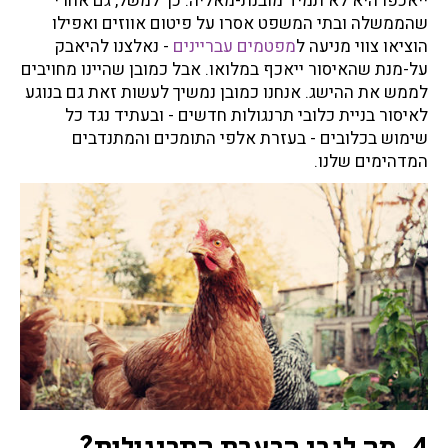
ייאכפו היא לא תמיד מובנת-מאליה. כך למשל, גם אחרי
שהממשלה ובתי המשפט אסרו על פיטום אווזים ואפילו
הוציאו צווי מניעה ל
מפטמים עבריינים
- נאלצנו להיאבק
על-מנת שהאיסור ייאכף במלואו. אבל כמובן שהיינו מחויבים
לממש את ההישג. אנחנו כמובן נמשיך לעשות זאת גם בנוגע
לאיסור בניית כלובי תרנגולות חדשים - ובעתיד נגד כל
שימוש בכלובים - בעזרת אלפי התומכים והמתנדבים
המדהימים שלנו.
4. מה לגבי הרעבת התרנגולות?