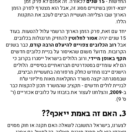
החדשות -
15 שנים
לכאורה. זה אמנם לא פרק זמן
יוצא-דופן בשינויים מסוג זה, אבל הוא מצטרף לפרק הזמן
הארוך שבו הצליחה תעשיית הביצים לעכב את התקנות
הללו.
יחד עם זאת, פרק הזמן הארוך הרשמי עלול להטעות. בעוד
15 שנים יהיה
אסור לחלוטין
להחזיק תרנגולות בכלובים.
אבל
רוב הכלובים צפויים להיעלם הרבה קודם
, כבר בשנים
הקרובות. מדוע? משום שהאיסור על בניית כלובים חדשים
תקף באופן מיידי
, ורוב הלולים בישראל ייסגרו בקרוב כי
הם לא עומדים בסטנדרטים תברואתיים בסיסיים. הלולים
הישנים ייבנו מחדש כחלק מרפורמה בתעשיית הביצים,
שבמסגרתה יקצה משרד החקלאות מאות מיליוני ש"ח
לבניית לולים חדשים - תקציב שהמשרד תכנן להקצות כבר
ב-
2009
, והצלחנו לעצור את בזבוזו על כלובים אכזריים (ר'
ס' 9).
3. האם זה באמת ייאכף??
לצערנו, בישראל התשובה לשאלה האם תקנה או חוק מסוים