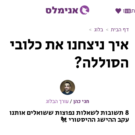
תרמו
דף הבית
בלוג
א
איך ניצחנו את כלובי
י
ך
נ
הסוללה?
י
צ
ח
נ
ו
א
חגי כהן
/
עורך הבלוג
ת
כ
8 תשובות לשאלות נפוצות ששואלים אותנו
ל
עקב ההישג ההיסטורי 🐔
ו
ב