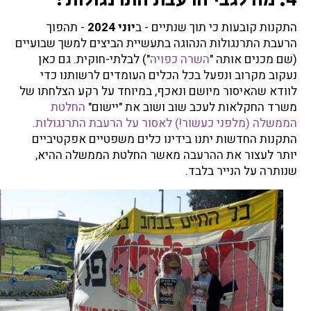
התקנות קובעות כי תוך שנתיים - ב
יוני 2024
- תהפוך
הרעבת התרנגולות הנהוגה בתעשיית הביצים למשך שבועיים
(שם מכנים אותה "
השרה כפויה
") לבלתי-חוקית. גם כאן
נעקוב מקרוב ונפעל בכל הכלים העומדים לרשותנו כדי
לוודא שהאיסור מיושם ונאכף, במיוחד על רקע הצלחתו של
משרד החקלאות לעכב שוב ושוב את "יישום"
החלטת
הממשלה (מלפני כעשור!) לאסור על הרעבת התרנגולות
.
התקנות החדשות יתנו בידינו כלים משפטיים אפקטיביים
יותר לעצור את ההרעבה מאשר החלטת הממשלה ההיא,
שנותרה על הנייר בלבד.