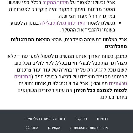
אבל נכשלנו לאסור על
חיתוך המקור
בכלל כפי שעשו
מספר מדינות. חיתוך המקור יהיה חוקי רק לאפרוחות
במדגרה החל מעוד חצי שנה.
נכשלנו לאסור
הארת תרנגולות בלילה
במטרה לפגוע
בשנתן ולהגביר את ההטלה.
אבל הצלחנו במשימה העיקרית, שהיא
הוצאת התרנגולות
מהכלובים
.
כמובן, בטווח הארוך אנחנו ממשיכים לפעול למען עתיד ללא
ניצול וגרימת סבל לבעלי חיים בכלל. ללא לולים מכל סוג.
לשם נוכל להגיע רק על ידי בחירה של עוד ועוד צרכנים
להימנע מקניית תוצרים של פגיעה בבעלי חיים (
מתכונים
טבעוניים
מישהו?). אבל עד שנגיע לשם, אנחנו נחושים
לנסות לצמצם ככל הניתן
את עינוי היצורים השקופים
ביותר בעולם.
דרושים
צרו קשר
דיווח על פגיעה בבעלי חיים
אתר הצמחונות והטבעונות
אקטיויגן
אתגר 22