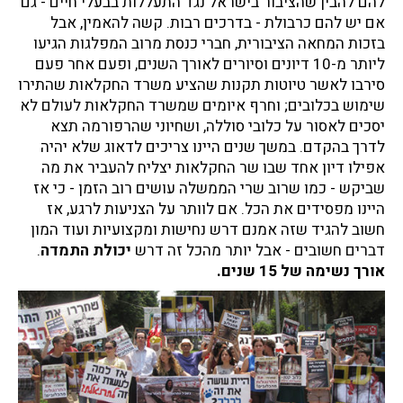
להם להבין שהציבור בישראל נגד התעללות בבעלי חיים - גם
אם יש להם כרבולת - בדרכים רבות. קשה להאמין, אבל
בזכות המחאה הציבורית, חברי כנסת מרוב המפלגות הגיעו
ליותר מ-10 דיונים וסיורים לאורך השנים, ופעם אחר פעם
סירבו לאשר טיוטות תקנות שהציע משרד החקלאות שהתירו
שימוש בכלובים; וחרף איומים שמשרד החקלאות לעולם לא
יסכים לאסור על כלובי סוללה, ושחיוני שהרפורמה תצא
לדרך בהקדם. במשך שנים היינו צריכים לדאוג שלא יהיה
אפילו דיון אחד שבו שר החקלאות יצליח להעביר את מה
שביקש - כמו שרוב שרי הממשלה עושים רוב הזמן - כי אז
היינו מפסידים את הכל. אם לוותר על הצניעות לרגע, אז
חשוב להגיד שזה אמנם דרש נחישות ומקצועיות ועוד המון
דברים חשובים - אבל יותר מהכל זה דרש
יכולת התמדה
.
אורך נשימה של 15 שנים.