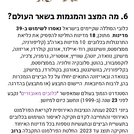
6. מה המצב והמגמות בשאר העולם?
כלובי הסוללה שקיימים בישראל
נאסרו לשימוש ב-39
מדינות
. מתוכן,
18
מדינות החליטו להפסיק את כליאת
התרנגולות בכלובים: 10 מדינות בארה"ב (קליפורניה,
מסצ'וסטס, וושינגטון, רוד-איילנד, אורגון, קולרדו, אריזונה,
מישיגן, נוואדה, יוטה), שווייץ, אוסטריה, גרמניה, צ'כיה,
לוקסמבורג, בהוטן, סלובקיה וולוניה. במסצ'וסטס,
בקליפורניה, בוושינגטון, באורגון, בקולורדו, במישיגן,
בנוואדה ובאריזונה התנאים יחולו על כל הביצים הנמכרות
בהן, לרבות המיובאות. היישום התבצע (או מתבצע) בהדרגה.
הסטנדרט הנמוך בעולם שמאפשר "
כלובים מאובזרים
" נקבע
לפני
23
שנה (ב-1999) ונחשב כיום למיושן.
ביוני 2021 נענתה הנציבות האירופית לקריאת הפרלמנט
האירופי והתחייבה לקדם חקיקה לאיסור השימוש בכלובים
בתעשיית הביצים ובתעשיות נוספות בכל מדינות האיחוד.
החקיקה תוצג עד 2023. החלטת הפרלמנט התקבלה
ברוב