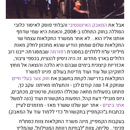
אבל את
המאבק האינטנסיבי
והבלתי פוסק לאיסור כלובי
הסוללה בחוק התחלנו ב-2008, והאמת היא שמי שדחף
אותנו אליו הוא... לא אחר ממשרד החקלאות עצמו! שר
החקלאות שלום שמחון הודיע שהוא מתכוון לחלק מאות
מיליוני ש"ח ללולנים במסגרת
רפורמה
שבמסגרתה ייבנו רוב
הלולים בארץ מחדש. זה היה ניסיון להנציח, בכספי ציבור,
אכזריות קיצונית בימים שבהם היא הלכה והוצאה אל מחוץ
לחוקיהן של עוד ועוד מדינות בעולם. פנינו למשרד
החקלאות בדרישה לקחת בחשבון את
חוק צער בעלי חיים
שנחקק 14 שנה קודם לכן - והתעלמו מאיתנו. עקב כך,
פתחנו בפעולות מחאה שכוללו הפגנות, סרטונים, מכתבים,
גיוס מובילי דעת קהל, הופעות בתקשורת ועוד (הנה למשל
אתר ביצים
- אתר ישן שלנו ששרד מאז - מוזמנים לעיין
בכתבות ב"הקמפיין בתקשורת" כדי ללמוד עוד על המאבק).
בעקבות הקמפיין, מינה משרד החקלאות צוות כסתו"ח
פנימי… סליחה, צוות "לבחינת רווחת המטילות", שהמליץ