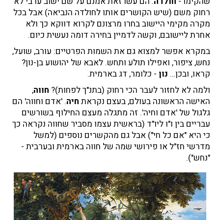
שהקימו -
חולדה
. הם עשו זאת אמנם על שם ישוב ערבי לא
רחוק משם (שיש הקושרים אותו לחולדה הנביאה) אבל בכל
מקרה מקימי היישוב בחרו מרצונם לקרוא דווקא כך ולא
אחרת ליישובם, וקשה לדמיין בחירה דומה נעשית כיום.
במקרא אפשר למצוא גם את השמות הפרטיים: עורב, שועל,
נחש, ציפור, ואפילו תולע ותחש. לאבא של יהושוע בן-נון?
קראו, ובכן…
נון
- כלומר, דג בארמית.
ולמה לא לחזור לעבר הכי רחוק (בתנ"ך לפחות)?
חווה
,
האישה הראשונה בעולם, בעצם נקראת
חיה
. 'אדם וחווה' הם
גלגול של 'אדם וחיה'. זה מתגלה מעצם החילוף בשורשים
עבריים בין ו"ו ליו"ד (בראשית עצמו מסביר שחווה נקראה כך
כי היא "אם כל חי") אבל גם מהקשרים נוספים (למשל
מדרשי חז"ל או פירושי שמה של חווה בארמית ובערבית -
"נחש").