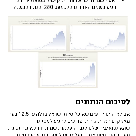
ראם
- שם "חדש" שחווה זינוק-שיא בפופולאריות
והגיע בשנים האחרונות לכמעט 280 תינוקות בשנה.
לסיכום הנתונים
אם לא היינו יודעים שאוכלוסיית ישראל גדלה פי 12.5 בערך
מאז קום המדינה, היינו צריכים להגיע למסקנה
שהאינטואיציה שלנו לגבי היעלמות שמות חיות איננה נכונה:
מעט שמות חיות אמנם נעלמו, אבל אף יותר שמות חיות