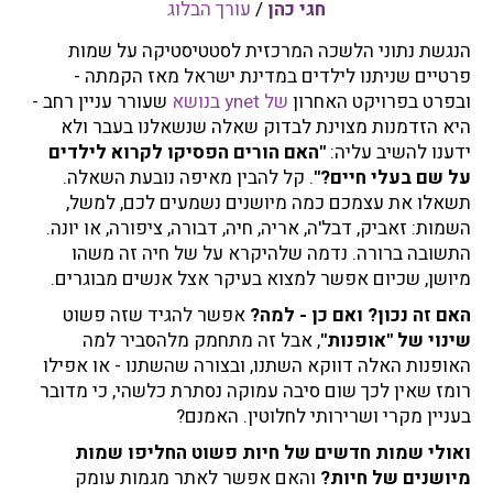
חגי כהן
/
עורך הבלוג
י
ל
הנגשת נתוני הלשכה המרכזית לסטטיסטיקה על שמות
ד
פרטיים שניתנו לילדים במדינת ישראל מאז הקמתה -
י
ובפרט בפרויקט האחרון
של ynet בנושא
שעורר עניין רחב -
ם
היא הזדמנות מצוינת לבדוק שאלה שנשאלנו בעבר ולא
ע
ידענו להשיב עליה:
"האם הורים הפסיקו לקרוא לילדים
ל
על שם בעלי חיים?"
. קל להבין מאיפה נובעת השאלה.
ש
תשאלו את עצמכם כמה מיושנים נשמעים לכם, למשל,
ם
השמות: זאביק, דבל'ה, אריה, חיה, דבורה, ציפורה, או יונה.
ח
התשובה ברורה. נדמה שלהיקרא על של חיה זה משהו
י
מיושן, שכיום אפשר למצוא בעיקר אצל אנשים מבוגרים.
ו
האם זה נכון? ואם כן - למה?
אפשר להגיד שזה פשוט
ת
שינוי של "אופנות"
, אבל זה מתחמק מלהסביר למה
?
האופנות האלה דווקא השתנו, ובצורה שהשתנו - או אפילו
ו
רומז שאין לכך שום סיבה עמוקה נסתרת כלשהי, כי מדובר
א
בעניין מקרי ושרירותי לחלוטין. האמנם?
ם
כ
ואולי שמות חדשים של חיות פשוט החליפו שמות
ן
מיושנים של חיות?
והאם אפשר לאתר מגמות עומק