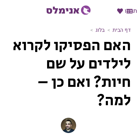
תרמו
דף הבית
בלוג
ה
האם הפסיקו לקרוא
א
ם
ה
לילדים על שם
פ
ס
חיות? ואם כן –
י
ק
ו
למה?
ל
ק
ר
ו
א
ל