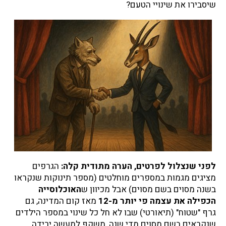
–
שיסבירו את שינויי הטעם?
ל
מ
ה
?
לפני שנצלול לפרטים, הערה מתודית קלה:
הגרפים
מציגים מגמות במספרים מוחלטים (מספר תינוקות שנקראו
בשנה מסוים בשם מסוים) אבל מכיוון ש
האוכלוסייה
הכפילה את עצמה פי יותר מ-12
מאז קום המדינה, גם
גרף "שטוח" (תיאורטי) שבו לא חל כל שינוי במספר הילדים
שנקראים בשם מסוים מדי שנה, משקף למעשה ירידה