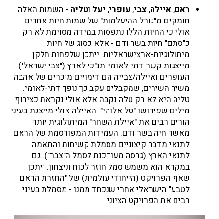
ראם
,
איילה
,
צבי
,
עופרי
,
יעל
ו
טליה
- השמות האלה
חומקים מ"גורל ההיעלמות" של שמות חיות אחרים
אולי כי החיות הללו נתפסות במידה מסוימת לא רק
כ"סתם" חיות בשר ודם - אלא כסוג של חיות
מיתולוגיות-ארצישראליות. ייתכן שלפחות חלקן
מייצגות קשר דתי-לאומי-תנ"כי לארץ ("צבי ישראל").
העופרים ואיילה/צבייה הם דימויים מוכרים של אהבה
משיר השירים, שמקבלים עקב כך נופך דתי-לאומי.
טליה היא לא רק טלה נקבה אלא אולי נקראת כצירוף
מילים שפירושו "טל אלוהי". האיילה אולי מייצגת בעיני
הורים רבים את "איילת השחר" המיתולוגית יותר
מאשר חיה בשר ודם. העמידות המפורסמת של הראם
לתנאי מדבר קיצוניים מסמלת קשיחות והתאמה
לתנאי הארץ (גרסה מעודכנת לסמל ה"צבר"). גם
במקרא הוא משמש סמל חוזר לכוח וניצחון. ייתכן
שאף הפרויקט (הייחודי עולמית) של "החזרת הראם
לטבע" הישראלי אחרי שנכחד ממנו - מסמלת בעיני
רבים את הפרויקט הציוני.