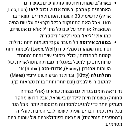
בארה"ב
שמות חיות טורפות עושים בעשורים
האחרונים קאמבק. בשנת 2018 נכנס
ליאו
(Leo, lion,
אריה) לרשימת 30 השמות הפופולאריים ונשאר בה
מאז. אבל האם התינוקות בכלל נקראים על שם החיה
השואגת? או יותר על שם כל מיני 'ליאו'אים אנושיים,
כמו אולי "ליאו" מסי ו"ליאו" דיקפריו?
במערב אירופה
חל מעבר עקבי משמות חיות גדולות
וטורפות שמהוות סמלי-כוח (Leon, Wolf) לשמות חיות
קטנות ו“חמודות”, כולל ציפורי שיר וחיות "מחמד"
פרוותיות. כך למשל באנגליה גוברת הפופולאריות של
השמות
ארנבון
(Bunny),
אדום-חזה
(Robin) או
חתלתולה
(Kitty); ובהולנד הגיע השם
ירגזי
(Mees)
למקום ה-6 לבנים (וגם יותר ויותר בנות נקראות כך).
זה נראה תואם בגדול גם מגמות שראינו (אולי במידה
פחותה) בשמות חיות לילדים בישראל, אבל דרוש מחקר
מעמיק יותר כדי להגיע למסקנות מבוססות יותר. אבל הנה
בכל זאת כמה דברים שניתן לשער לגבי הסיבות לעלייה
(במספרים מוחלטים) שמצאנו בפופולאריות של שמות חיות
מסוימים: