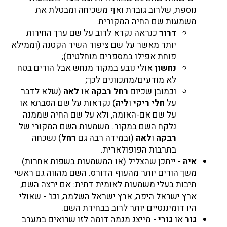
נוספת, שלרוב גוברת ואף משכיחה ומבטלת את
משמעות שם החיה המקורית:
דרור
כנראה נקרא לרוב על שם ערך החירות
יותר מאשר על שם ציפור השיר הקטנה (וממילא
פוחת אפילו במספרים מוחלטים);
נחשון
אולי נובע במקור מנחש אבל הורים בטח
לא מודעים/מתכוונים לכך;
וכמובן שכיום
רחל רבקה
או
לאה
(שלא לדבר
על
חלי ריקי
ו
ליה
) נקראות על שם הסבתא או
על שם אם-האומה, ולא על שם החיה שממנה
נלקח השם במקור. משמעות השם המקורי של
רבקה
ו
לאה
(ובמידה רבה גם
רחל
) נשכחה
בתרבות הפופולארית.
איה
- ייתכן שהצליל (או המשמעות בשפות אחרות)
משך הורים יותר מהעוף הדורס. השם מהווה גם ראשי
תיבות בעלי משמעות לאומית דתית: אם ירצה השם,
ארץ ישראל היפה, ארץ ישראל השלמה, וכו' - שאולי
היו דומיננטיים יותר לרוב בבחירת השם.
גור
או
גורי
- מייצג מגמה דומה לזו שרואים במערב