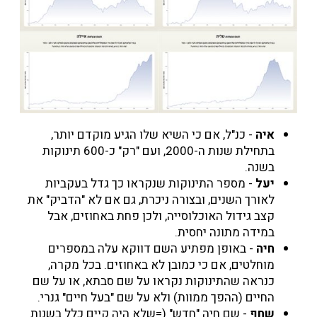
איה
- כנ"ל, אם כי השיא שלו הגיע מוקדם יותר,
בתחילת שנות ה-2000, ועם "רק" כ-600 תינוקות
בשנה.
יעל
- מספר התינוקות שנקראו כך גדל בעקביות
לאורך השנים, ובצורה ניכרת, גם אם לא "הדביק" את
קצב גידול האוכלוסייה, ולכן פחת באחוזים, אבל
במידה מתונה יחסית.
חיה
- באופן מפתיע השם דווקא עלה במספרים
מוחלטים, אם כי כמובן לא באחוזים. בכל מקרה,
כנראה שהתינוקות נקראו על שם סבתא, או על שם
החיים (ההפך ממוות) ולא על שם "בעל חיים" גנרי.
שחף
- שם חיה "חדש" (=שלא היה קיים כלל בשנות