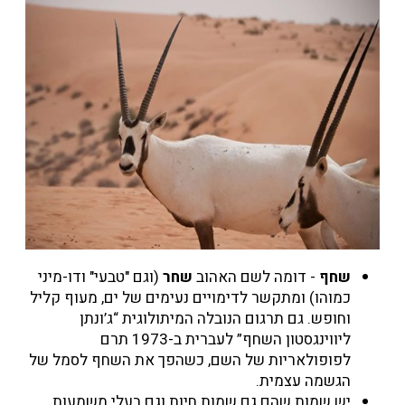
שחף
- דומה לשם האהוב
שחר
(וגם "טבעי" ודו-מיני
כמוהו) ומתקשר לדימויים נעימים של ים, מעוף קליל
וחופש. גם תרגום הנובלה המיתולוגית “ג’ונתן
ליווינגסטון השחף” לעברית ב-1973 תרם
לפופולאריות של השם, כשהפך את השחף לסמל של
הגשמה עצמית.
יש שמות שהם גם שמות חיות וגם בעלי משמעות