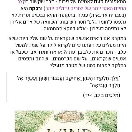
מטאפורית פעם לאטיות של פרות - דבר שקשור ב
קצב
החיים האטי יותר של יצורים גדולים יותר
) ו
רבקה
היא
(בעברית ארכאית) עגלה. בתקופה ההיא כבשים ופרות לא
נתפסו כ"חומר גלם" חסר חשיבות, והשוואה של אדם אליהן
לא נתפסה כעלבון - אלא דווקא כמחמאה.
במקרא אנו רואים אנשים שנקראים על שם שלל חיות שלא
היינו מעלים על דעתנו כיום לקרוא לילד על שמן. למשל
כלב
- זוכרים את כלב בן יפונה? או את
חמור
אבי שכם? או
אנשים שנקראים… על שם מכרסמים... שהיום נתפסים
בחלקם לפחות כסוג של מטרד מגעיל?
"וַיֵּלֶךְ חִלְקִיָּהוּ הַכֹּהֵן וַאֲחִיקָם וְעַכְבּוֹר וְשָׁפָן וַעֲשָׂיָה אֶל
חֻלְדָּה הַנְּבִיאָה"
(מלכים ב כב, י-יד)