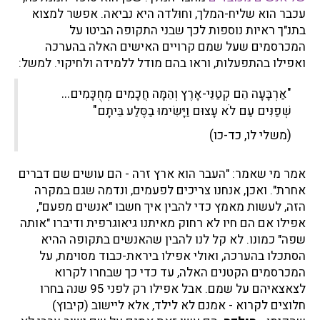
עכבר הוא שליח-המלך, וחוּלדה היא נביאה. אפשר למצוא
בתנ"ך ראיות נוספות לכך שבני התקופה הביטו על
המכרסמים שעל שמם קרויים האישים האלה בהערכה
ואפילו בהתפעלות, וראו בהם מודל ללמידה ולחיקוי. למשל:
"אַרְבָּעָה הֵם קְטַנֵּי-אָרֶץ וְהֵמָּה חֲכָמִים מְחֻכָּמִים...
שְׁפַנִּים עַם לֹא עָצוּם וַיָּשִׂימוּ בַסֶּלַע בֵּיתָם"
(משלי לו, כד-כו)
אמר מי שאמר: "העבר הוא ארץ זרה - הם עושים שם דברים
אחרת". ואכן, אנחנו צריכים לפעמים, ונדמה שגם במקרה
הזה, לעשות מאמץ כדי להבין איך חשבו "אנשים מפעם",
אפילו אם הם חיו לא רחוק מאיתנו גיאוגרפית ודיברו "אותה
שפה" כמונו. לא קל לנו להבין שהאנשים בתקופה ההיא
הסתכלו בהערכה, ואולי אפילו ביראת-כבוד מסוימת, על
המכרסמים הקטנים האלה, עד כדי כך שבחרו לקרוא
לצאצאיהם על שמם. אבל אפילו רק לפני 95 שנה בחרו
חלוצים לקרוא - אמנם לא לילד, אלא ליישוב (קיבוץ)