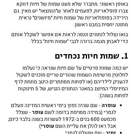
באופן ראשוני. מתברר שלא מעט שמות של חיות דווקא
צברו פופלאריות, לפעמים לאחר ש"הומצאו" יש מאין. גם
הירידה בפופולאריות של שמות חיות "מיושנים" נראית
מתונה יחסית במבט ראשון.
בואו נצלול לנתונים וננסה לראות אם אפשר לשקלל אותם
כדי לאבחן מגמה ברורה לגבי "שמות חיות" בכלל.
1. שמות חיות נכחדים
יש כמה שמות פרטיים על שם חיות שנראה כי נעלמו
לחלוטין מרשימת השמות שהורים טריים מוכנים לשקול
להעניק לילדיהם (או לפחות מסתתרים היטב מתחת לרף
המינימלי המיוצג במאגר הנתונים הנגיש, של 5 תינוקות
לפחות בשנה):
עופרה
- שם שהיה נפוץ בימי ראשית המדינה ונעלם
לגמרי
(במידה מסוימת בדומה לשם
עופר
- שצלל
מכמעט 600 בנים ב-1972 לעשרות בשנה בלבד כיום;
אבל ראו להלן את עליית השם
עופרי
)
זמיר
- שם שנעלם לגמרי