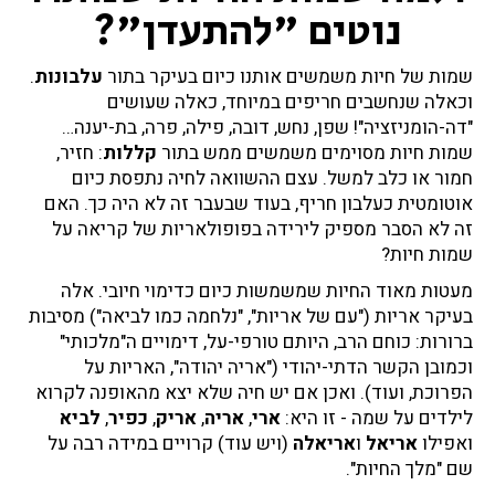
נוטים "להתעדן"?
שמות של חיות משמשים אותנו כיום בעיקר בתור
עלבונות
.
וכאלה שנחשבים חריפים במיוחד, כאלה שעושים
"דה-הומניזציה"! שפן, נחש, דובה, פילה, פרה, בת-יענה…
שמות חיות מסוימים משמשים ממש בתור
קללות
: חזיר,
חמור או כלב למשל. עצם ההשוואה לחיה נתפסת כיום
אוטומטית כעלבון חריף, בעוד שבעבר זה לא היה כך. האם
זה לא הסבר מספיק לירידה בפופולאריות של קריאה על
שמות חיות?
מעטות מאוד החיות שמשמשות כיום כדימוי חיובי. אלה
בעיקר אריות ("עם של אריות", "נלחמה כמו לביאה") מסיבות
ברורות: כוחם הרב, היותם טורפי-על, דימויים ה"מלכותי"
וכמובן הקשר הדתי-יהודי ("אריה יהודה", האריות על
הפרוכת, ועוד). ואכן אם יש חיה שלא יצא מהאופנה לקרוא
לילדים על שמה - זו היא:
ארי
,
אריה
,
אריק
,
כפיר
,
לביא
ואפילו
אריאל
ו
אריאלה
(ויש עוד) קרויים במידה רבה על
שם "מלך החיות".