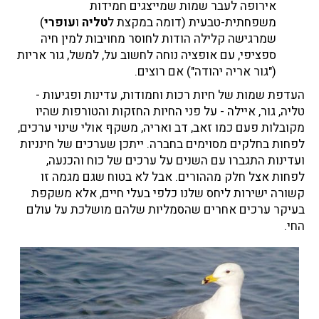
אירופה לעבר שמות שמייצגים חמידות
משפחתית-טבעית (דומה במקצת ל
טליה
ו
עופרי
)
שמרגישה קלילה הודות לחוסר מחויבות למין חיה
ספציפי, עם אופציה נוחה לחשוב על, למשל, גור אריות
("גור אריה יהודה") אם רוצים.
העדפת שמות של חיות רכות וחמודות, עדינות ופגיעות -
טליה, גור, איילה - על פני החיות החזקות והטורפות שהיו
מקובלות פעם כמו זאב, דב ואריה, משקף אולי שינוי ערכים,
לפחות בחלקים מסוימים בחברה. ייתכן שערכים של חינניות
ועדינות התגברו עם השנים על ערכים של כוח והכנעה,
לפחות אצל חלק מההורים. אבל לא בטוח שגם מגמה זו
קשורה ישירות ליחס שלנו כלפי בעלי חיים, אלא משקפת
בעיקר ערכים אחרים שהסמליות שלהם מושלכת על עולם
החי.