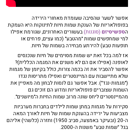
אפשר לשער שהסיבה שעומדת מאחורי הירידה
בפופולאריות של הענקת שמות חיות לתינוקות היא העמקת
ה
ספשיסיזם
(סוגנות)
בעשורים האחרונים, שגורמת אפילו
למי שמחפשים שמות "מהטבע" (כמו עצים, פרחים או
תופעות טבע) להירתע מבחירה בשמות של חיות.
אז למה בכל זאת יש שמות מסוימים של חיות שנכנסים
לאופנה (אפילו אם הם לא משנים את המגמה הכללית)?
אפשר להסביר את זה בכמה צורות, כולל בקיומן של מגמות
שלא מתיישבות עם המיינסטרים ואפילו מתריסות נגדו
("מגמות-נגד"). אבל אפשר גם לנסות לבחון מה מאפיין את
השמות שצוברים פופולאריות ומדוע הם זוכים גם
מהמיינסטרים ליחס שונה מרוב שמות החיות ה"מיושנים".
סקירות על מגמות במתן שמות לילדים בחברות מערביות
מצביעות על ירידה בהענקת ‬שמות של חיות ‬לאורך המאה
ה-20 (ובעיקר באמצעה, סביב 1950) וחזרה (כלשהי) אליהם
‬בגל‭ ‬”שמות‭ ‬טבע”‭ ‬משנות‭ ‬ה-2000.