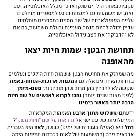
עקבית באחוז הילדים שנקראו כך מכלל האוכלוסייה. ועם
זאת, יש משמעות גם למגמות בנוגע למספרים מוחלטים:
עליית הפופולאריות של שם מסוים במספרים מוחלטים
עדיין יכולה להיות מגמה מעניינת ובעלת משמעות, גם אם
לא "הדביקה" את קצב גידול האוכלוסייה.
תחושת הבטן: שמות חיות יצאו
מהאופנה
מה שמחזק את תחושת הבטן ששמות חיות הולכים ונעלמים
בדורות האחרונים אלה גם
המגמות ארוכות-הטווח-באמת
,
שקשה לא להבחין בהן מרוב שהן מובהקות:
פעם-מזמן
(לפני מאות שנים ויותר)
נהגו לקרוא לאנשים על שם חיות
הרבה יותר מאשר בימינו
.
ידעתם ש
שלוש מתוך ארבע
האמהות המקראיות
המיתולוגיות של עם ישראל
נקראות על שם "חיות משק"
?
רחל
היא (אפילו בעברית של ימינו) כבשה,
לאה
היא בעברית
ארכאית פרה (המשמעות של לאות ככבדות ועייפות היתה