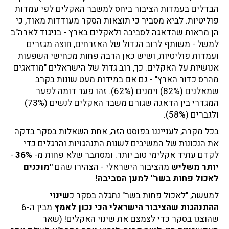
ה
הבדלים בעמדות הציבור ביחס למשבר האקלים לפי עמדות
ס
פוליטיות. לביא מסביר כי תוצאות הסקר מעודדות מאוד, כי
ב
הן מראות שהדאגה לסביבה ולאקלים בארץ - בניגוד לארה"ב
י
למשל - משותף לרוב הגדול של האזרחים, חוצה מגזרים
ב
ועמדות פוליטיות, ושיש כאן הרבה פחות מכחישי השפעות
ה
אנושיות על האקלים. כך, רוב גדול של הישראלים "מודאגים
?
מהרס כדור הארץ" - גם אם במידות מעט שונות בקרב
שמאלנים (82%) וימנים (62%). זהו פער דומה לפער
המגדרי בין הדאגה שגורם משבר האקלים לנשים (73%)
ולגברים (58%).
בכל מקרה, לענייננו בפוסט הזה, אחת השאלות בסקר בדקה
את הנכונות של המשיבים לשנות התנהגויות והרגלים כדי
לקדם עתיד אקלימי טוב יותר. ומסתבר שלא פחות מ-
36%
-
יותר משליש
מהציבור הישראלי - הצהירו שהם
"מוכנים
לאכול פחות בשר" למען הסביבה!
למעשה, "לאכול פחות בשר" נתגלה בסקר כ
שינוי
ההתנהגות שהציבור הישראלי הכי נכון לאמץ
מבין ה-6
שהוצגו בסקר כדי לצמצם את שינוי האקלים! (שאר