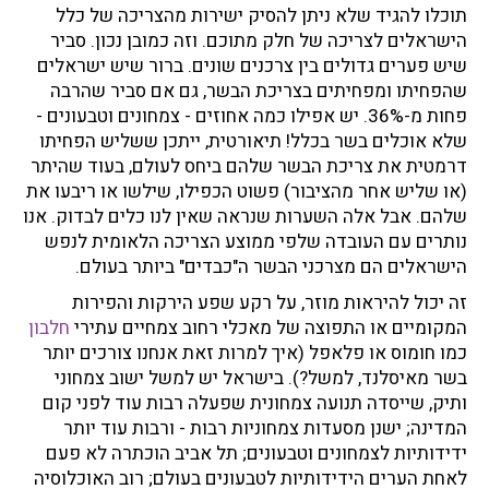
תוכלו להגיד שלא ניתן להסיק ישירות מהצריכה של כלל
הישראלים לצריכה של חלק מתוכם. וזה כמובן נכון. סביר
שיש פערים גדולים בין צרכנים שונים. ברור שיש ישראלים
שהפחיתו ומפחיתים בצריכת הבשר, גם אם סביר שהרבה
פחות מ-36%. יש אפילו כמה אחוזים - צמחונים וטבעונים -
שלא אוכלים בשר בכלל! תיאורטית, ייתכן ששליש הפחיתו
דרמטית את צריכת הבשר שלהם ביחס לעולם, בעוד שהיתר
(או שליש אחר מהציבור) פשוט הכפילו, שילשו או ריבעו את
שלהם. אבל אלה השערות שנראה שאין לנו כלים לבדוק. אנו
נותרים עם העובדה שלפי ממוצע הצריכה הלאומית לנפש
הישראלים הם מצרכני הבשר ה"כבדים" ביותר בעולם.
זה יכול להיראות מוזר, על רקע שפע הירקות והפירות
המקומיים או התפוצה של מאכלי רחוב צמחיים עתירי
חלבון
כמו חומוס או פלאפל (איך למרות זאת אנחנו צורכים יותר
בשר מאיסלנד, למשל?). בישראל יש למשל ישוב צמחוני
ותיק, שייסדה תנועה צמחונית שפעלה רבות עוד לפני קום
המדינה; ישנן מסעדות צמחוניות רבות - ורבות עוד יותר
ידידותיות לצמחונים וטבעונים; תל אביב הוכתרה לא פעם
לאחת הערים הידידותיות לטבעונים בעולם; רוב האוכלוסיה