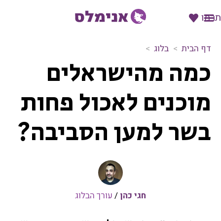
תרמו
דף הבית
בלוג
כ
כמה מהישראלים
מ
ה
מ
מוכנים לאכול פחות
ה
י
בשר למען הסביבה?
ש
ר
א
ל
י
ם
מ
חגי כהן
/
עורך הבלוג
ו
כ