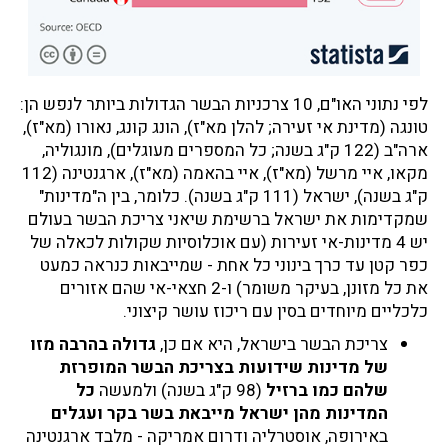
לפי נתוני האו"ם, 10 צרכניות הבשר הגדולות ביותר לנפש הן:
טונגה (מדינת אי זעירה; להלן מא"ז), הונג קונג, נאורו (מא"ז),
ארה"ב (122 ק"ג בשנה; כל המספרים מעוגלים), מונגוליה,
מקאו, איי מרשל (מא"ז), איי בהאמה (מא"ז), ארגנטינה (112
ק"ג בשנה), ישראל (111 ק"ג בשנה). כלומר, בין ה"מדינות"
שמקדימות את ישראל ברשימת שיאני צריכת הבשר בעולם
יש 4 מדינות-אי זעירות (עם אוכלוסיות שקולות לכאלה של
כפר קטן עד כרך בינוני כל אחת - שמייבאות כנראה כמעט
את כל מזונן, בעיקר משומר) ו-2 חצאי-אי שהם אזורים
כלכליים מיוחדים בסין עם ריכוז עושר קיצוני.
צריכת הבשר בישראל, היא אם כן,
גדולה בהרבה מזו
של מדינות שידועות בצריכת הבשר המופרזת
שלהם כמו ברזיל
(98 ק"ג בשנה) ולמעשה
כל
המדינות מהן ישראל מייבאת בשר בקר ועגלים
באירופה, אוסטרליה ודרום אמריקה - מלבד ארגנטינה