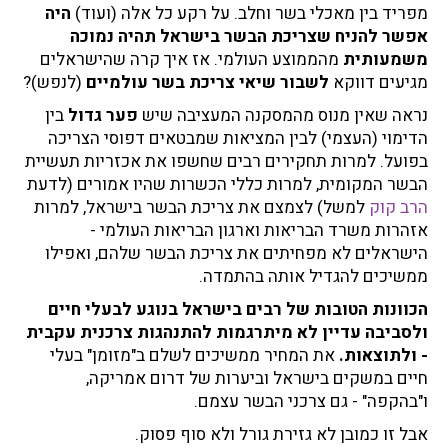
מפריד בין מאכלי בשר וחלב. על רקע כל אלה (ועוד)
היה
אפשר להניח שצריכת הבשר בישראל תהיה נמוכה
משמעותית
מהממוצע העולמי. אז איך קרה שהישראלים
מגיעים דווקא
לשבור שיאי צריכת בשר עולמיים
(לנפש)?
נראה שאין מנוס מהמסקנה המעציבה שיש
פער גדול
בין
הדימוי (העצמי) לבין המציאות שמבטאים דפוסי הצריכה
בפועל. למרות תחקירים רבים שחשפו את אכזריות תעשיית
הבשר המקומית, למרות כללי הכשרות שהיו אמורים (לדעת
הרב קוק
למשל) לצמצם את צריכת הבשר בישראל, למרות
אזהרות משרד הבריאות וארגון הבריאות העולמי -
הישראלים לא מפחיתים את צריכת הבשר שלהם, ואפילו
ממשיכים להגדיל אותה בהתמדה.
הכוונות הטובות של רבים בישראל בנוגע לבעלי חיים
ולסביבה עדיין לא מיתרגמות להתנהגות צרכנית עקבית
- ולתוצאות.
את המחיר ממשיכים לשלם ב"מזומן" בעלי
חיים במשקים בישראל וביערות של דרום אמריקה,
ו"בהקפה" - גם צרכני הבשר עצמם.
אבל זו כמובן לא גזירת גורל ולא סוף פסוק.