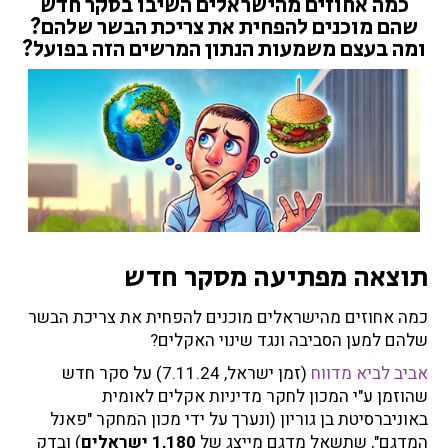
כמה אחוזים מהישראלים השיבו בסקר חדש
נ
שהם מוכנים להפחית את צריכת הבשר שלהם?
י
ומה בעצם משמעות הנתון המרשים הזה בפועל?
ם
ל
א
כ
ו
ל
פ
ח
ו
ת
תוצאה מפתיעה מסקר חדש
ב
ש
כמה אחוזים מהישראלים מוכנים להפחית את צריכת הבשר
ר
שלהם למען הסביבה ונגד שינוי האקלים?
ל
אביב לביא מדווח
(זמן ישראל, 7.11.24) על סקר חדש
מ
שהוזמן ע"י המכון לחקר מדיניות אקלים לאומית
ע
באוניברסיטת בן גוריון (ונערך על ידי מכון המחקר "פאנל
ן
המדגם", שתשאל מדגם מייצג של
1,180 ישראלים
) ובדק