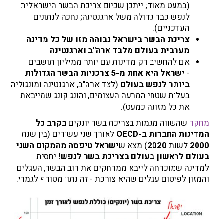
(במעט מאוד; ייתכן שכיום צריכת הבשר הישראלית
לנפש כבר גדולה משל ארגנטינה; נחכה לנתונים
העדכניים).
צריכת הבשר בישראל גבוהה מזו של כל מדינה
מערבית בעולם מלבד ארה"ב וארגנטינה
אם להחשיב רק מדינות עם יותר ממיליון תושבים
-
ישראל היא אחת מ-5 צרכניות הבשר הגדולות
ביותר לנפש בעולם
(לצד ארה"ב, ארגנטינה ומונגוליה
בעלות שטחי המרעה העצומים, והונג קונג שמייבאת
את כל מזונה כמעט).
מחקר
שהשווה מגמות בצריכת בשר יונקים
בקרב כל
המדינות החברות ב-OECD
לאורך שני עשורים (בין שנת
2000
לשנת
2020
) מצא ש
ישראל טיפסה מהמקום השני
בעולם לראשון בעולם בצריכת בשר לנפש!
יחסית
למדינה שמוכרחה לייבא ממרחקים את רוב הבשר, העגלים
והמזון לפיטום
עגלים שהיא צורכת - זה נתון מטורף לגמרי.