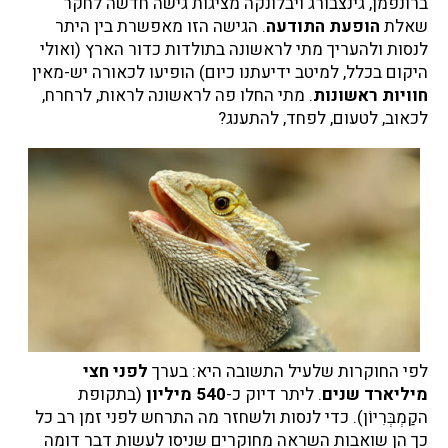
ברונפמן, גינצבורג ויבלונקה מציגות גישה חדשה לחקר
שאלת
הופעת התודעה
. הגישה הזו מאפשרת בין היתר
לנסות ולהעריך מתי לראשונה בתולדות כדור הארץ (ואולי
היקום בכלל, למיטב ידיעתנו כיום) הופיעו לכאורה יש-מאין
חוויות ראשונות
. מתי החלו פה לראשונה לראות, לרחרח,
לכאוב, לטעום, לפחד, להתענג?
לפי החוקרות שלעיל התשובה היא: בערך
לפני חצי
מיליארד שנים
. ליתר דיוק כ-
540 מיליון
(בתקופת
הקַמְבְּרִיוֹן). כדי לנסות ולשחזר מה התרחש לפני זמן רב כל
כך הן שואבות השראה מחוקרים שניסו לעשות דבר דומה