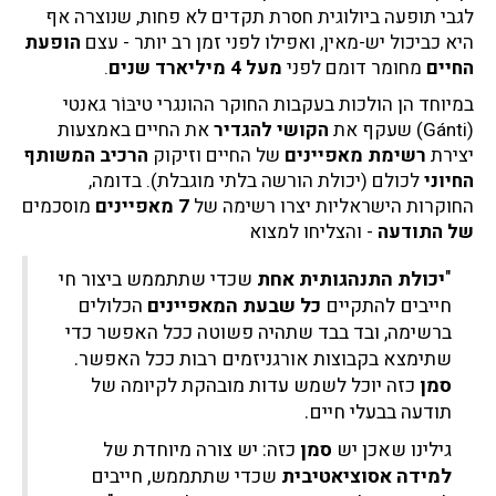
לגבי תופעה ביולוגית חסרת תקדים לא פחות, שנוצרה אף
היא כביכול יש-מאין, ואפילו לפני זמן רב יותר - עצם
הופעת
החיים
מחומר דומם לפני
מעל 4 מיליארד שנים
.
במיוחד הן הולכות בעקבות החוקר ההונגרי טיבּוֹר גאנטי
(Gánti) שעקף את
הקושי להגדיר
את החיים באמצעות
יצירת
רשימת מאפיינים
של החיים וזיקוק
הרכיב המשותף
החיוני
לכולם (יכולת הורשה בלתי מוגבלת). בדומה,
החוקרות הישראליות יצרו רשימה של
7 מאפיינים
מוסכמים
של התודעה
- והצליחו למצוא
"
יכולת התנהגותית אחת
שכדי שתתממש ביצור חי
חייבים להתקיים
כל שבעת המאפיינים
הכלולים
ברשימה, ובד בבד שתהיה פשוטה ככל האפשר כדי
שתימצא בקבוצות אורגניזמים רבות ככל האפשר.
סמן
כזה יוכל לשמש עדות מובהקת לקיומה של
תודעה בבעלי חיים.
גילינו שאכן יש
סמן
כזה: יש צורה מיוחדת של
למידה אסוציאטיבית
שכדי שתתממש, חייבים