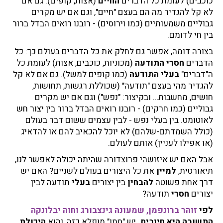
כוכבים) לעומת כל הדברים
החיים
(אצות, קופים). גם אם
לא קל להגדיר מה הם בעצם "חיים", וגם אם יש מקרים
גבוליים משמעותיים (כמו וירוסים) - רובנו רואים הבדל ברור
בין חי לדומם.
בצורה דומה, אפשר גם לחלק את כל הדברים בעולם כך: כל
הדברים
חסרי התודעה
(מכוניות, כוכבים, אצות) לעומת כל
ה"דברים"
בעלי התודעה
(כמו קופים למשל). גם אם לא קל
להגדיר מהי בעצם "תודעה" (שכוללת רגשות, תחושות,
חושים, מחשבות… ובקיצור: "נפש") וגם אם יש מקרים
גבוליים (כמו חרקים) - רובנו רואים הבדל ברור בין יצור חש
לאוטומט. בין בעלי נפש - לבין עצמים ששום דבר בעולם
(כולל השמדתם-שלהם) לא יוכל להכאיב להם או להדאיג
(או אפילו לעניין) אותם לעולם.
אבל האם יש איזושהי פרוצדורה שהיתה יכולה לאפשר לנו,
תיאורטית,
למיין
את כל היצורים בעולם לשניים? האם יש
דרך אחת פשוטה
להבחין
בין יצורים
בעלי
תודעה לבין
יצורים
חסרי
תודעה?
לפי
זוהר ברונפמן, שמעונה גינצבורג וחוה יבלונקה
התשובה היא חיובית
. יש "סמן" מופלא כזה, והוא
היכולת