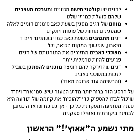
לדגים יש
קולטני חישה
מגוונים ו
מערכת העצבים
שלהם פועלת כמו זו שלנו
מוחם
של דגים מפגין בשעת כאב סימנים דומים לאלה
שמפגינים מוחות של עופות ויונקים
דגים
מתנהגים
בשעת כאב כמו יבשתנים: איבוד
תיאבון, שפשוף המקום הכואב, וכו'
משככי כאבים
מחזירים את התנהגותם של דגים
פגועים להיות נורמלית יותר
דגים שהוזרקה להם חומצה
מוכנים להסתכן
בשביל
לזכות במשככי כאבים
(והרשימה עוד ארוכה מאוד)
על הרקע הזה ברור יותר מדוע הטענה שיש סמן אחד ויחיד
שיכול לבדו להספיק כדי "להוכיח" את קיומה של תודעה היא
טענה מפתיעה ומסקרנת כל כך - אך גם כזו שראויה כמובן
לבחינה ביקורתית ואפילו ספקנית.
מתי נשמע ה"אאוץ'!" הראשון