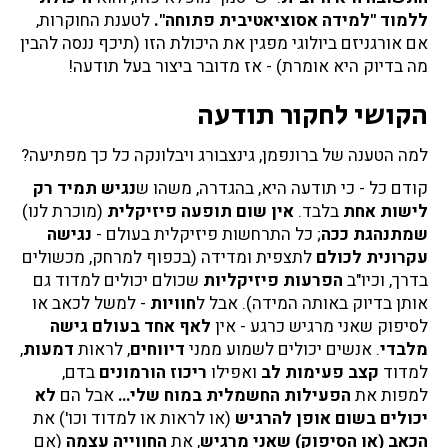
ללמוד "למידה אסוציאטיבית פתוחה".
לטענת החוקרות,
אם אורגניזם ביולוגי מפגין את היכולת הזו (תיכף ננסה להבין
מה בדיוק היא אומרת) - אז מדובר ביצור בעל תודעה!
הקושי לחקור תודעה
למה הטענה של ברונפמן, גינצבורג ויבלונקה כל כך מפתיעה?
קודם כל - כי תודעה היא, בהגדרה, משהו ש
נגיש תמיד רק
לישות אחת
בלבד.
אין שום תופעה פיזיקלית
(מוכרת לנו)
שמתנהגת ככה
; כל התרחשות פיזיקלית בעולם -
נגישה
עקרונית לכולם
לתצפית ומדידה (בכפוף למרחק, מכשולים
בדרך, וכיו"ב
הפרעות פיזיקליות
שכולם יכולים למדוד גם
אותן בדיוק באותה המידה). אבל ל
חוויות
- למשל לכאב או
לסיפוק שאני מרגיש כרגע - אין
לאף אחד בעולם גישה
מלבדי
. אנשים יכולים לשמוע ממני
דיווחים
, לראות
דמעות
,
למדוד
קצב פעימות לב
ואפילו
ריכוז הורמונים
בדם,
למפות את
הפעילות החשמלית במוח שלי…
אבל הם
לא
יכולים בשום אופן
להרגיש
(או לראות או למדוד וכו') את
הכאב (או הסיפוק)
שאני מרגיש
, את
החווייה
עצמה
(אם