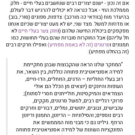
אם זה נכון - ישנם יצורים רבים שנחשבים בעלי חיים - חלק
מממלכת החי - אבל כנראה לא יכולים להרגיש דבר לעולם,
בהיעדר מוח (בוודאי כה מורכב): צדפות, ספוגים (סורי, בוב)
או מדוזות למשל. מצד שני, יש לא מעט יצורים שכיום אנחנו
מפקפקים ביכולת החישה שלהם (ו
חוק צער בעלי חיים
לא
חל עליהם) אבל החוקרות סוברות שהם בעלי תחושות, כמו
תמנונים ו
סרטנים (זה לא באמת מפתיע)
ואפילו חרקים רבים
(זה בהחלט מפתיע):
"המחקר שלנו הראה שהקבוצות שבהן מתקיימת
למידה אסוציאטיבית פתוחה כוללות, בין השאר, את
רוב בעלי החוליות – הדגים, הזוחלים, הדו-חיים,
העופות והיונקים (יוצאים מן הכלל הם אולי
הצמדאים והמיקסינות, חולייתנים חסרי לסתות);
פרוקי רגליים רבים, למשל סרטנים, מקקים,
עכבישים, זבובים, יתושים, נמלים, דבורים וחרקים
רבים נוספים; והסילוניות – הדיונון, התמנון ודיונון
הרחף. גילינו גם כי מבני מוח המממשים את
הפונקציות השונות של למידה אסוציאטיבית פתוחה