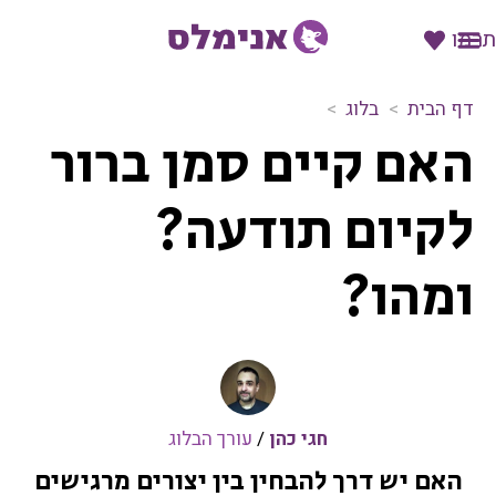
תרמו
דף הבית
בלוג
ה
האם קיים סמן ברור
א
ם
ק
לקיום תודעה?
י
י
ומהו?
ם
ס
מ
ן
ב
ר
ו
חגי כהן
/
עורך הבלוג
ר
האם יש דרך להבחין בין יצורים מרגישים
ל