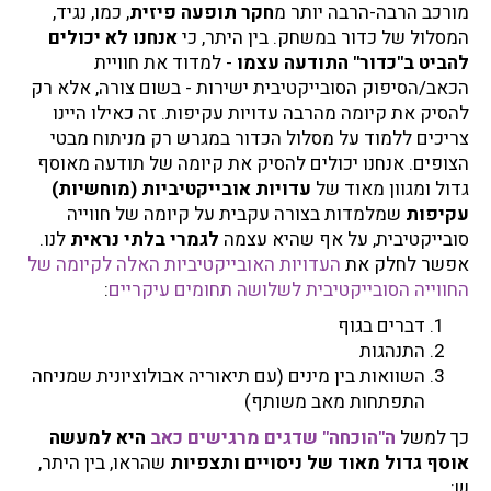
מורכב הרבה-הרבה יותר מ
חקר תופעה פיזית
, כמו, נגיד,
המסלול של כדור במשחק. בין היתר, כי
אנחנו לא יכולים
להביט ב"כדור" התודעה עצמו
- למדוד את חוויית
הכאב/הסיפוק הסובייקטיבית ישירות - בשום צורה, אלא רק
להסיק את קיומה מהרבה עדויות עקיפות. זה כאילו היינו
צריכים ללמוד על מסלול הכדור במגרש רק מניתוח מבטי
הצופים. אנחנו יכולים להסיק את קיומה של תודעה מאוסף
גדול ומגוון מאוד של
עדויות אובייקטיביות (מוחשיות)
עקיפות
שמלמדות בצורה עקבית על קיומה של חווייה
סובייקטיבית, על אף שהיא עצמה
לגמרי בלתי נראית
לנו.
אפשר לחלק את
העדויות האובייקטיביות האלה לקיומה של
החווייה הסובייקטיבית לשלושה תחומים עיקריים
:
דברים בגוף
התנהגות
השוואות בין מינים (עם תיאוריה אבולוציונית שמניחה
התפתחות מאב משותף)
כך למשל
ה"הוכחה" שדגים מרגישים כאב
היא למעשה
אוסף גדול מאוד של ניסויים ותצפיות
שהראו, בין היתר,
ש: