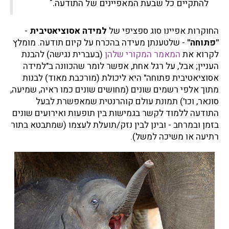
להתקיים כל שבעת המאפיינים של התודעה."
החוקרות אפיינו סוג ספציפי של
למידה אסוציאטיבית
-
"פתוחה"
- שלטענתן מעידה בהכרח על קיום תודעה. מומלץ
לקרוא את
המאמר המקורי שלהן
(בעברית נגישה) להבנת
העניין; אבל, על רגל אחת, אפשר לומר שהכוונה ב"למידה
אסוציאטיבית פתוחה" היא ליכולת (מורכבת מאוד) לבנות
מתוך אלפי רשמים שונים (מחושים שונים כמו ראיה, שמיעה,
סונאר, וכו') תמונת עולם קוהרנטית שמאפשרת לבעל
התודעה ללמוד לקשר בגמישות בין תופעות ואירועים שונים
בזמן ובמרחב - ובינן לבין נזק/תועלת לעצמו (שמתבטא בתור
רתיעה או משיכה למשל).