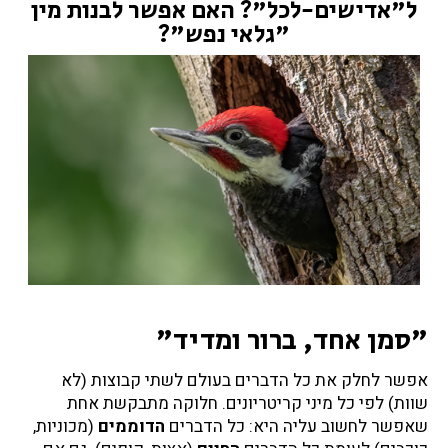
ל"אדישים-לכל"? האם אפשר לבנות מין
ק
"גלאי נפש"?
י
ו
ם
ת
ו
ד
ע
ה
?
ו
מ
ה
ו
"סמן אחד, ברור ומדיד"
?
אפשר לחלק את כל הדברים בעולם לשתי קבוצות (לא
שוות) לפי כל מיני קריטריונים. חלוקה מתבקשת אחת
שאפשר לחשוב עליה היא: כל הדברים
הדוממים
(מכוניות,