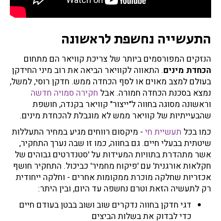
התעשייה נחשפת לראשונה
הנזקים המפורסמים ביותר של צריכת קוויאר הם מתחום
הכחדת מינים
. התאווה לקוויאר הביאה את רוב מיני החידקן
בעולם למצב מאוים או לסף הכחדה ממש. חדקן רוסי, למשל,
נמצא בסכנת הכחדה חמורה. אבל
חקירה סמויה חדשה
וראשונה מסוגה בחווה ל"ייצור" קוויאר בקנדה, חושפת
שהבעייתיות של קוויאר ממש לא מוגבלת להכחדת מינים.
כמו בכל
תעשיית חי
- מיקסום רווחים מגיע במחיר התעללות
שיטתית בבעלי חיים. גם בחווה, כמו זו שבה נערך התחקיר,
אשר מתהדרת בתוויות המעידות על 'סטנדרטים גבוהים של
חקלאות אורגנית' עם 'פיקוח מחמיר' כביכול. התחקיר חושף
אכזריות שחלקה מוכרת ממקומות אחרים - וחלקה ייחודית
רק לתעשיה הזאת וטרם נחשפה עד היום, ובין היתר:
דגי חדקן בחווה נדקרים שוב ושוב בבטן בעודם חיים
כדי לבדוק את בשלות הביצים