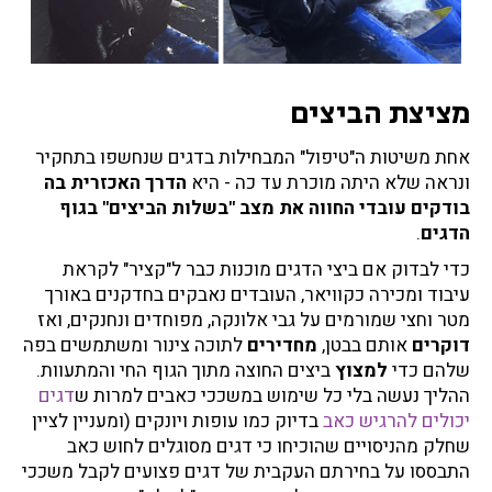
מציצת הביצים
אחת משיטות ה"טיפול" המבחילות בדגים שנחשפו בתחקיר
ונראה שלא היתה מוכרת עד כה - היא
הדרך האכזרית בה
בודקים עובדי החווה את מצב "בשלות הביצים" בגוף
הדגים
.
כדי לבדוק אם ביצי הדגים מוכנות כבר ל"קציר" לקראת
עיבוד ומכירה כקוויאר, העובדים נאבקים בחדקנים באורך
מטר וחצי שמורמים על גבי אלונקה, מפוחדים ונחנקים, ואז
דוקרים
אותם בבטן,
מחדירים
לתוכה צינור ומשתמשים בפה
שלהם כדי
למצוץ
ביצים החוצה מתוך הגוף החי והמתעוות.
ההליך נעשה בלי כל שימוש במשככי כאבים למרות ש
דגים
יכולים להרגיש כאב
בדיוק כמו עופות ויונקים (ומעניין לציין
שחלק מהניסויים שהוכיחו כי דגים מסוגלים לחוש כאב
התבססו על בחירתם העקבית של דגים פצועים לקבל משככי