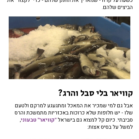
כשעה על קרח - שמאריך את החנק שלהם - כדי "לקצור" את
הביצים שלהם.
קוויאר בלי סבל והרג?
אבל גם למי שמכיר את המאכל ומתגעגע למרקם ולטעם
שלו - יש חלופות שלא כרוכות באכזריות מתמשכת והרס
סביבתי. כיום קל למצוא גם בישראל
"קוויאר" טבעוני
,
למשל על בסיס אצות: