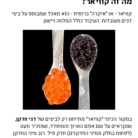
מה זה קוויאר?
(
ב
קוויאר - או "איקרה" ברוסית - הוא מאכל שמבוסס על ביצי
י
דגים מעובדות. העיבוד כולל המלחה ויישון.
צ
י
ד
ג
י
ם
)
?
במקור הכינוי "קוויאר" מתייחס רק לביצים של
דגי חדקן
,
שנקראים על שם אפם הארוך והמחודד, שמזכיר מעט
(לפחות בחלק ממיני החדקנים) חדק פיל. רוב מיני החדקן