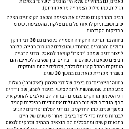
כאבים, גם במחירים שלא היו מוכנים "לשלם" בנסיבות
רגילות, כמו סילוק הצמחייה מהאקווריום).
רבים מהחדקנים סובלים את האימה והכאב הקיצוניים האלה
שוב ושוב, וניתן לראות על גופם צלקות מהפציעות שגרמו
הבדיקות הקודמות.
בחווה בה נערכה החקירה הסמויה כלואים גם
38
דגי חדקן
גדולים ומבוגרים במיוחד שמנוצלים למטרות
רבייה
. כלומר
לייצור דגים שמהם "יקצרו" קוויאר למאכל. מדגי הרבייה
הביצים נשאבות כשהם עוד בחיים. בין שאיבה לשאיבה הם
מוחזקים במכל קטן ומלוכלכך, ויכולים להיות מוחזקים
בשגרה אכזרית כזאת גם במשך
30
שנים.
בחווה "מייצרים" גם ביצים של דגי
סלמון
("איקורה") בעלות
צבע כתום, שמשמשות לרוב לסושי. בניגוד לטבע, שם נודדים
דגי הסלמון מרחקים עצומים - בחווה הם נאלצים להחניק את
דחף הנדידה ולשחות במעגלים אינסופיים במיכלים קטנים
במשך שנים. כמו החדקנים, גם דגי הסלמון צריכים להגיע
לבגרות מינית כדי לייצר ביצים. אחרי 5 שנים של חיים
בתנאים קשים ומתסכלים הם מוצאים מהמים ונזרקים לגסוס