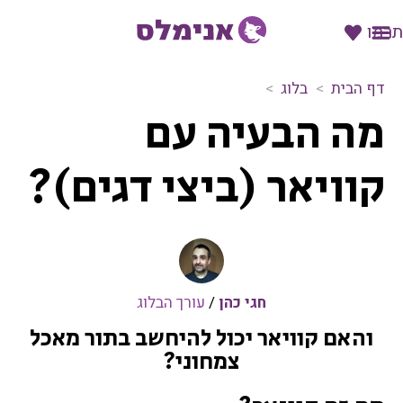
תרמו
דף הבית
בלוג
מ
מה הבעיה עם
ה
ה
ב
קוויאר (ביצי דגים)?
ע
י
ה
ע
ם
ק
חגי כהן
/
עורך הבלוג
ו
ו
והאם קוויאר יכול להיחשב בתור מאכל
י
צמחוני?
א
ר