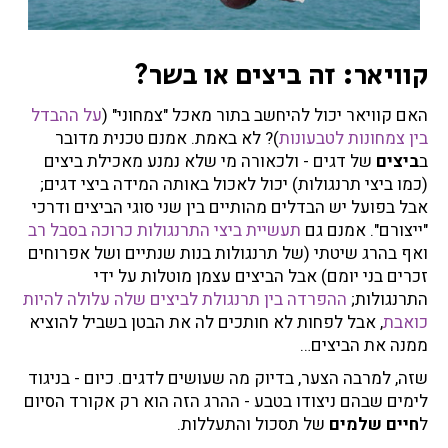
קוויאר: זה ביצים או בשר?
האם קוויאר יכול להיחשב בתור מאכל "צמחוני" (
על ההבדל
בין צמחונות לטבעונות
)? לא באמת. אמנם טכנית מדובר
ב
ביצים
של דגים - ולכאורה מי שלא נמנע מאכילת ביצים
(כמו ביצי תרנגולות) יכול לאכול באותה המידה ביצי דגים;
אבל בפועל יש הבדלים מהותיים בין שני סוגי הביצים ודרכי
"ייצורם". אמנם גם
תעשיית ביצי התרנגולות כרוכה בסבל רב
ואף בהרג שיטתי (של תרנגולות בנות שנתיים ושל אפרוחים
זכרים בני יומם) אבל הביצים עצמן מוטלות על ידי
התרנגולות;
ההפרדה בין תרנגולת לביצים שלה עלולה להיות
כואבת
, אבל לפחות לא חותכים לה את הבטן בשביל להוציא
ממנה את הביצים…
שזה, למרבה הצער, בדיוק מה שעושים לדגים. כיום - בניגוד
לימים שבהם ניצודו בטבע - ההרג הזה הוא רק אקורד הסיום
ל
חיים שלמים
של תסכול והתעללות.