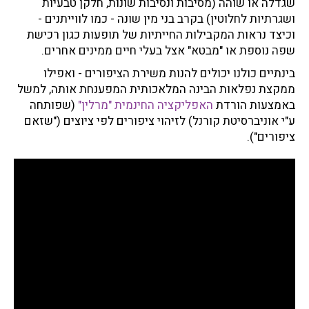
שגדלה או שוהה (מסיבות ונסיבות שונות, חלקן טבעיות
ושגרתיות לחלוטין) בקרב בני מין שונה - כמו לווייתנים -
וכיצד נראות המקבילות החייתיות של תופעות כגון רכישת
שפה נוספת או "מבטא" אצל בעלי חיים ממינים אחרים.
בינתיים כולנו יכולים להנות משירת הציפורים - ואפילו
ממקצת נפלאות הבינה המלאכותית המפענחת אותה, למשל
באמצעות הורדת
האפליקציה החינמית "מרלין"
(שפותחה
ע"י אוניברסיטת קורנל) לזיהוי ציפורים לפי ציוצים ("שזאם
ציפורים").