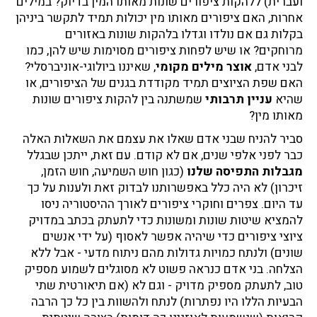
ועברית) ללהקות ציפורים שונות מאותו המין בדיוק? במילים
אחרות, האם ציפורים מאותו מין יכולות תמיד לתקשר ביניהן
בקלות גם אם נולדו וגדלו בלהקות שונות באזורים
מרוחקים? או שיש לפחות ציפורים מסוימות שיש להן, כמו
לבני אדם,
אוצר מילים מקומי
, שאיננו ביולוגי-אוניברסלי?
האם שפת הציוצים תמיד מקודדת בגנים של הציפורים, או
שהיא
עניין תרבותי
שמשתנה בין להקות ציפורים שונות
מאותו מין?
סביר להניח שבני אדם שאלו את עצמם את השאלות האלה
כבר לפני אלפי שנים, אם לא קודם. עם זאת, ייתכן שבגלל
מגבלות התפיסה שלנו
(כגון חוש השמיעה, חוש הזמן,
זיכרון) לא היה כלל באפשרותנו לבדוק זאת ולענות על כך
עד היום. צפרים וחוקרי ציפורים לאורך ההיסטוריה ניסו
להמציא שיטות שונות ומשונות כדי לתעתק בכתב במדויק
ציוצי ציפורים כדי שיהיה אפשר לאסוף (על ידי אנשים
שונים) ולנתח כמויות גדולות מהם ניתוח מדעי - אבל ללא
הצלחה. בני אדם כנראה פשוט לא מסוגלים לשמוע מספיק
טוב, לתעתק מספיק מדויק - וגם לא (אם תיאורטית שתי
הבעיות הללו היו נפתרות) לנתח ולהשוות בין כל כך הרבה