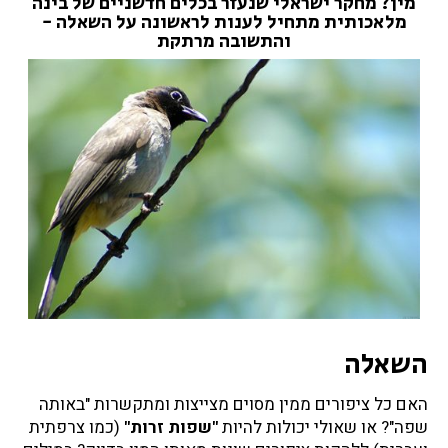
מין? מחקר ישראלי שנעזר בכלים חדשניים של בינה
ד
מלאכותית מתחיל לענות לראשונה על השאלה -
ב
והתשובה מרתקת
ר
י
ם
"
ב
א
ו
ת
ה
ש
פ
ה
"
השאלה
?
האם כל ציפורים ממין מסוים מצייצות ומתקשרות "באותה
שפה"? או שאולי יכולות להיות
"שפות זרות"
(כמו צרפתית