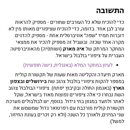
התשובה
כדי להוכיח שלא כל העורבים שחורים - מספיק להראות
עורב לבן אחד. בדומה, כדי להוכיח שציפורים מאותו מין לא
דוברות תמיד "שפה" אוניברסלית אחת - מספיק להדגים
מקרה אחד שכזה. ובשביל זה מספיק להכיר את ממצאי
המחקר המרתק של
איה מארק
(ושותפיה) מהאוניברסיטה
העברית על ציפורי בולבול בישראל.
לעיון במחקר המלא (באנגלית, גישה חופשית)
מארק תיעדה והקליטה מאות שעות של תקשורת קולית
במספר להקות ציפורי בולבול צהוב שת
בירושלים ובצפון
הארץ
(באגמון החולה ובקיבוץ יפתח). ציפורי הבולבול צהוב
השת נבחרו כי אלה ציפורים נפוצות מאוד בישראל, שקל
לאתר ולתעד במגוון בתי גידול. בנוסף, יש לבולבולים מערכת
תקשורת קולית מורכבת עם רפרטואר גדול שמשמש את
שני המינים, ולאורך כל השנה (ולא רק זכרים בעונת החיזור,
למשל).