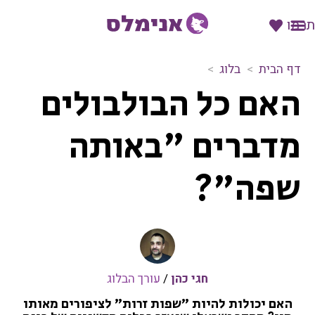
תרמו
דף הבית
בלוג
ה
האם כל הבולבולים
א
ם
כ
מדברים "באותה
ל
ה
שפה"?
ב
ו
ל
ב
ו
ל
י
חגי כהן
/
עורך הבלוג
ם
האם יכולות להיות "שפות זרות" לציפורים מאותו
מ