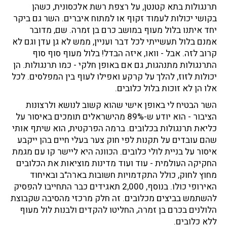
תרנגולות בתא קטנטן, על רצפת רשת אלכסונית, כשהן
בקושי יכולות לעמוד זקוף או למתוח איברים. השר גם ביקר
יחד איתנו בלול מעוף במושב כרם בן זמרה. שם, מדובר
אמנם בלול תעשייתי לכל דבר ועניין, ממש לא גן עדן וגם לא
קרוב לזה. אבל - וואו, איזה הבדל! בלול מעוף סוף סוף
התרנגולות מתנהגות, גם אם באופן חלקי - כמו תרנגולות. הן
יכולות לזוז, להלך על קרקע ואפילו לעוף בין המפלסים. לכל
אלו הן לא זוכות בלול כלובים.
השר הבטיח לי באופן אישי שהוא קשוב לנושא ולרצונות
הציבור - הוא יודע ש-89% מהישראלים תומכים באיסור על
כליאת תרנגולות בכלובים. ברמה הפרקטית, הוא שיתף אותי
שהם עובדים על תקנות לפי חוק צער בעלי חיים בהן ייקבע
איסור על בניית לולי כלובים. הכוונה היא ליישר קו עם מגמת
החקיקה העולמית - עוד ועוד מדינות מוציאות את הכלובים
מחוץ לחוק, כולל התקדמויות חשובות בארה"ב ובאיחוד
האירופי כולו. בנוסף, 2,000 תאגידים כבר התחייבו להפסיק
להשתמש בביצים מכלובים. זה חלק מרכזי מהסיבה שקבוצת
הלולנים בכרם בן זמרה, החליטו להקדים ולבנות לול מעוף
ללא כלובים.