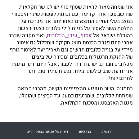
אני שמחה מאוד לראות שסוף סוף יש לנו שר חקלאות
שחושב צעד אחד קדימה, עם נכונות לעשות שינוי היסטורי
במצב בעלי החיים הנמצאים באחריותו. אני מברכת על
החלטת השר לאסור על בניית לולי כלובים כצעד ראשון
בהובלת ישראל אל
#סוף_עידן_הכלובים
, ואני מקווה שכבר
אחרי סיום פגרת הכנסת תוצג חקיקה שתכלול גם איסור
מיידי על בניית כלובים חדשים וגם תאריך יעד לאיסור גורף
של החזקת תרנגולות בכלובים ומכירה של ביצים
מכלובים.חברים, יש עוד דרך לעבור, אבל היום יותר מתמיד
אני יודעת שנגיע לשם. ביחד, נבטיח עתיד טוב יותר
לתרנגולות!
בתמונה: השר מזועזע מהצפיפות הקשה, מהררי הצואה
שמתחת לכלובים, שמגיעים כמעט עד הביצים שהוטלו,
מגגות האזבסט, ומסכנת התחלואה.
דרושים
צרו קשר
דיווח על פגיעה בבעלי חיים