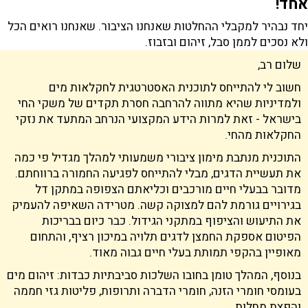
אחד!
יחד נבהיר למקבלי ההחלטות שאנחנו הציבור. שאנחנו רואים הכל
ולא נסכים לממן סבל, זיהום ובזבוז.
שלום רב,
חשוב לי להתייחס לתוכנית האסטרטגית לחקלאות מים
ולמדיניות שהיא מתווה להרחבה חסרת תקדים של משקי החי
בישראל - זאת למרות הידע המקצועי הנרחב המתעד את נזקי
החקלאות מהחי.
התוכנית מנתבת מימון ציבורי משמעותי למהלך מגדיל פי כמה
את תעשיית הדגים, מבלי להתייחס לפגיעה החמורה ברווחתם.
מדובר בבעלי חיים מורכבים וכליאתם הצפופה במתקן דל
בגירויים גורמת להם למצוקה קשה. מטרידה השאיפה להעמיק
את התיעוש והציפוף במתקני הגידול. כבר כיום בבריכות
הפיטום אספקת החמצן לדגים תלויה במיכון רציף, והתחום
מאופיין בהקפי תמותת בעלי חיים גבוה מאוד.
בעומסי חומרי הזנה, חומרי הדברה ותרופות, פליטות גזי חממה
והפצת מחלות.