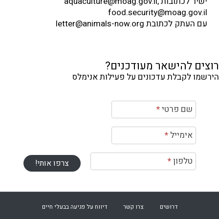
ישיר לכתובות aquaculture@moag.gov.il,
food.security@moag.gov.il
עם העתק לכתובת letter@animals-now.org
רוצים להישאר מעודכנים?
הירשמו לקבלת עדכונים על פעילות אנימלס
רשמה
שם פרטי
*
ניוזלטר
ף
אימייל
*
ban
cages
טלפון
*
צרפו אותי!
no
דרושים
צרו קשר
דיווח על פגיעה בבעלי חיים