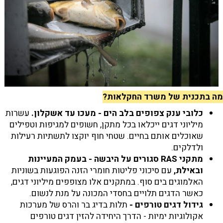
מה בתכנית של משרד החקלאות?
כלובי ענק צפופים בלב הים - מעכו עד אשקלון.
עשרות
מיליוני דגים ייכלאו בכל מתקן, חשופים למגיפות וטפילים
שאוכלים אותם בחיים. שטחי חוף יוקצו לתשתיות רעילות
ולדלקים.
מתקני RAS סגורים על היבשה
-
בעמק המעיינות
ובאילת,
עם סיכוני פליטות חומרי הזנה הפוגעות בשוניות
האלמוגים בים סוף. במתקנים אלו מצופפים מיליוני דגים,
כאשר הדגים תלויים בחסדי המכונה על מנת לנשום.
גידול דגים טורפים -
תלות בדיג בר והרס של מערכות
אקולוגיות ימיות - הדרך היחידה להזין דגים טורפים